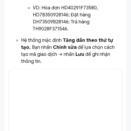
VD: Hóa đơn HD40291F73580,
HD7B350928146; Đặt hàng
DH73509B28146; Trả hàng
TH9028F371546.
Hệ thống mặc định
Tăng dần theo thứ tự
tạo.
Bạn nhấn
Chỉnh sửa
để lựa chọn cách
tạo mã giao dịch → nhấn
Lưu
để ghi nhận
thông tin.