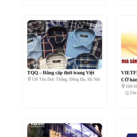
TQQ – Đẳng cấp thời trang Việt
VIETF

156 Tôn Đức Thắng, Đống Đa, Hà Nội
CỜ hàn

168/16
Q.Tân