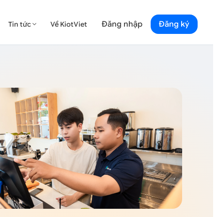
Đăng nhập
Đăng ký
Tin tức
Về KiotViet
