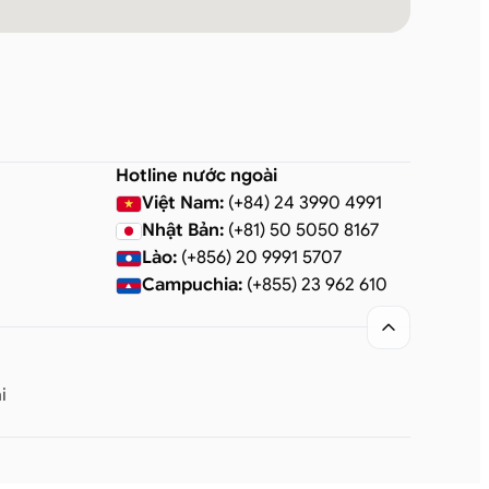
Hotline nước ngoài
Việt Nam:
(+84) 24 3990 4991
Nhật Bản:
(+81) 50 5050 8167
Lào:
(+856) 20 9991 5707
Campuchia:
(+855) 23 962 610

i