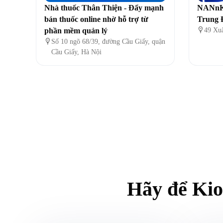
Nhà thuốc Thân Thiện - Đẩy mạnh
NANnK
bán thuốc online nhờ hỗ trợ từ
Trung 
phần mềm quản lý

49 Xu

Số 10 ngõ 68/39, đường Cầu Giấy, quận
Cầu Giấy, Hà Nội
Hãy để Kio