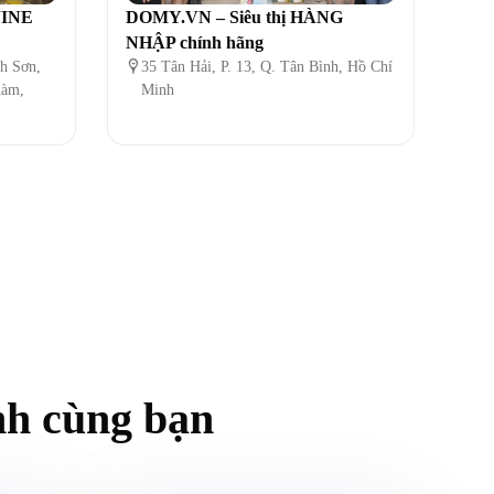
WINE
DOMY.VN – Siêu thị HÀNG
NHẬP chính hãng
h Sơn,

35 Tân Hải, P. 13, Q. Tân Bình, Hồ Chí
hàm,
Minh
nh cùng bạn