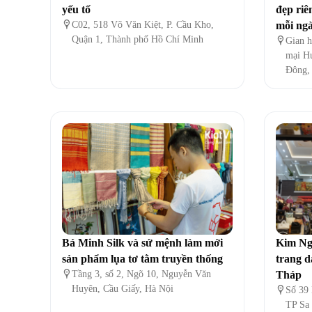
yếu tố
đẹp riê

C02, 518 Võ Văn Kiệt, P. Cầu Kho,
mỗi ng
Quận 1, Thành phố Hồ Chí Minh

Gian h
mại H
Đông,
Bá Minh Silk và sứ mệnh làm mới
Kim Ngâ
sản phẩm lụa tơ tằm truyền thống
trang d

Tầng 3, số 2, Ngõ 10, Nguyễn Văn
Tháp
Huyên, Cầu Giấy, Hà Nội

Số 39
TP Sa 