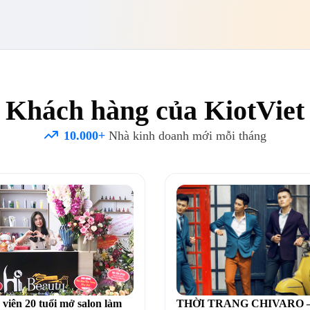
Khách hàng của KiotViet

10.000+
Nhà kinh doanh mới mỗi tháng
 viên 20 tuổi mở salon làm
THỜI TRANG CHIVARO –