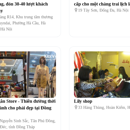
ng, đón 30-40 lượt khách
cấp cho một chàng trai lịch 
ày

19 Tây Sơn, Đống Đa, Hà Nội
àng R14, Khu trung tâm thương
uyndai, Phường Hà Cầu, Hà
 Hà Nội
n Store - Thiên đường thời
Lily shop
ành cho phái đẹp tại Đồng

33 Hàng Thùng, Hoàn Kiếm, H
 Nguyễn Sinh Sắc, Tân Phú Đông,
Đéc, tỉnh Đồng Tháp