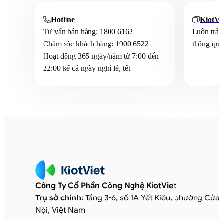
Hotline
KiotV


Tư vấn bán hàng:
1800 6162
Luôn trả
Chăm sóc khách hàng:
1900 6522
thông qu
Hoạt động 365 ngày/năm từ 7:00 đến
22:00 kể cả ngày nghỉ lễ, tết.
Công Ty Cổ Phần Công Nghệ KiotViet
Trụ sở chính:
Tầng 3-6, số 1A Yết Kiêu, phường Cử
Nội, Việt Nam