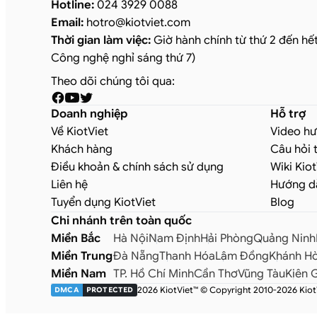
Hotline:
024 3929 0088
Email:
hotro
@
kiotviet.com
Thời gian làm việc:
Giờ hành chính từ thứ 2 đến hết
Công nghệ nghỉ sáng thứ 7)
Theo dõi chúng tôi qua:
Doanh nghiệp
Hỗ trợ
Về KiotViet
Video h
Khách hàng
Câu hỏi 
Điều khoản & chính sách sử dụng
Wiki Kiot
Liên hệ
Hướng d
Tuyển dụng KiotViet
Blog
Chi nhánh trên toàn quốc
Miền Bắc
Hà Nội
Nam Định
Hải Phòng
Quảng Ninh
Miền Trung
Đà Nẵng
Thanh Hóa
Lâm Đồng
Khánh H
Miền Nam
TP. Hồ Chí Minh
Cần Thơ
Vũng Tàu
Kiên 
2026 KiotViet™ © Copyright 2010-2026 KiotV
DMCA
PROTECTED