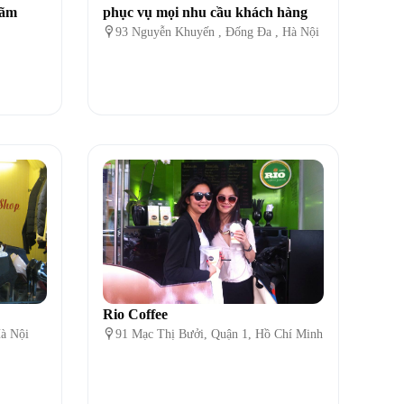
lãm
phục vụ mọi nhu cầu khách hàng

93 Nguyễn Khuyến , Đống Đa , Hà Nội
Rio Coffee
à Nội

91 Mạc Thị Bưởi, Quận 1, Hồ Chí Minh