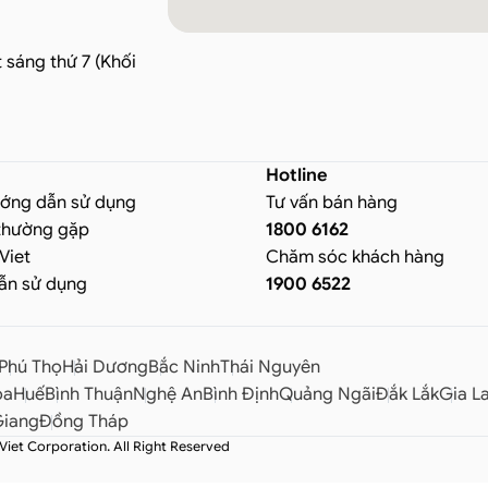
 sáng thứ 7 (Khối
Hotline
ướng dẫn sử dụng
Tư vấn bán hàng
thường gặp
1800 6162
Viet
Chăm sóc khách hàng
ẫn sử dụng
1900 6522
Phú Thọ
Hải Dương
Bắc Ninh
Thái Nguyên
òa
Huế
Bình Thuận
Nghệ An
Bình Định
Quảng Ngãi
Đắk Lắk
Gia La
Giang
Đồng Tháp
iet Corporation. All Right Reserved