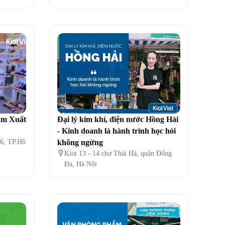
am Xuất
Đại lý kim khí, điện nước Hồng Hải
- Kinh doanh là hành trình học hỏi
6, TP.Hồ
không ngừng

Kiot 13 - 14 chợ Thái Hà, quận Đống
Đa, Hà Nội