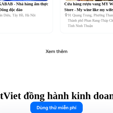
ABAB - Nhà hàng ẩm thực
Cửa hàng rượu vang MY 
Đông độc đáo
Store - My wine like my wife
ân Diệu, Tây Hồ, Hà Nội

91 Quang Trung, Phường Than
Thành phố Phan Rang-Tháp C
Tỉnh Ninh Thuận
Xem thêm
tViet đồng hành kinh doa
Dùng thử miễn phí