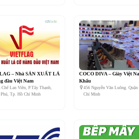
LAG – Nhà SẢN XUẤT LÁ
COCO DIVA – Giày Việt N
g đầu Việt Nam
Khẩu
 Chế Lan Viên, P.Tây Thạnh,

456 Nguyễn Văn Luông. Quận 
 Phú, Tp. Hồ Chí Minh
Chí Minh