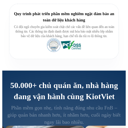
Quy trình phát triển phần mềm nghiêm ngặt đảm bảo an
toàn dữ liệu khách hàng
Có đội ngũ chuyên gia kiểm soát chặt chẽ các vấn đề liên quan đến an toàn
thông tin. Các thông tin định danh được mã hóa bảo mật nhiều lớp nhằm
bảo vệ dữ liệu của khách hàng, hạn chế tối đa rủi ro lộ thông tin.
50.000+
chủ quán ăn, nhà hàng
đang vận hành cùng KiotViet
Phần mềm gọn nhẹ, tính năng đúng nhu cầu FnB –
giúp quán bán nhanh hơn, ít nhầm hơn, cuối ngày biết
ngay lãi bao nhiêu.