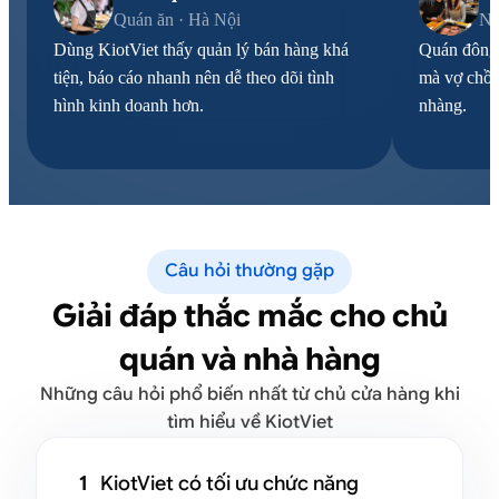
Quán ăn · Hà Nội
Nh
Dùng KiotViet thấy quản lý bán hàng khá
Quán đông 
tiện, báo cáo nhanh nên dễ theo dõi tình
mà vợ chồn
hình kinh doanh hơn.
nhàng.
Câu hỏi thường gặp
Giải đáp thắc mắc cho chủ
quán và nhà hàng
Những câu hỏi phổ biến nhất từ chủ cửa hàng khi
tìm hiểu về KiotViet
1
KiotViet có tối ưu chức năng