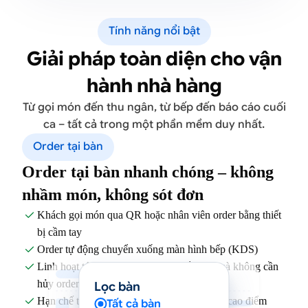
Tính năng nổi bật
Giải pháp toàn diện cho vận
hành nhà hàng
Từ gọi món đến thu ngân, từ bếp đến báo cáo cuối
ca – tất cả trong một phần mềm duy nhất.
Order tại bàn
Order tại bàn nhanh chóng – không
nhầm món, không sót đơn
Khách gọi món qua QR hoặc nhân viên order bằng thiết

bị cầm tay
Order tự động chuyển xuống màn hình bếp (KDS)

Linh hoạt tách bàn, gộp bàn, chuyển bàn mà không cần

hủy order
Lọc bàn
Hạn chế thất thoát và giảm sai sót trong giờ cao điểm

Tất cả bàn