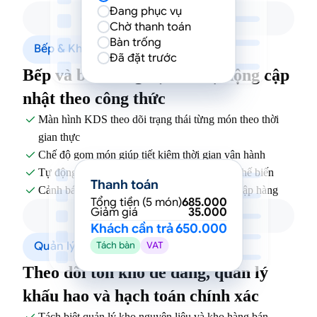
Đang phục vụ
Chờ thanh toán
Bàn trống
Bếp & Kho đồng bộ
Đã đặt trước
Bếp và bàn đồng bộ, kho tự động cập
nhật theo công thức
Màn hình KDS theo dõi trạng thái từng món theo thời

gian thực
Chế độ gom món giúp tiết kiệm thời gian vận hành

Tự động trừ kho theo định lượng công thức chế biến

Thanh toán
Cảnh báo nguyên liệu sắp hết để chủ động nhập hàng

Tổng tiền (5 món)
685.000
Giảm giá
35.000
Khách cần trả
650.000
Quản lý kho & tài sản
Tách bàn
VAT
Theo dõi tồn kho dễ dàng, quản lý
khấu hao và hạch toán chính xác
Tách biệt quản lý kho nguyên liệu và kho hàng bán
