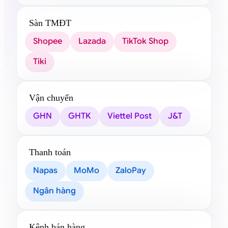
Sàn TMĐT
Shopee
Lazada
TikTok Shop
Tiki
Vận chuyển
GHN
GHTK
Viettel Post
J&T
Thanh toán
Napas
MoMo
ZaloPay
Ngân hàng
Kênh bán hàng