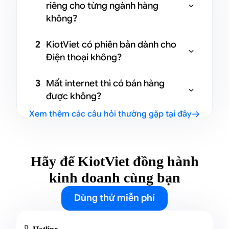
riêng cho từng ngành hàng

không?
Có. KiotViet tối ưu chức năng dành
2
KiotViet có phiên bản dành cho
cho 06 ngành hàng thuộc FnB.

Điện thoại không?
Có. KiotViet sử dụng đa nền tảng.
3
Mất internet thì có bán hàng
Quản lý trên app, web. Bán hàng trên

được không?
app, web, touch POS.
Xem thêm các câu hỏi thường gặp tại đây
Có. KiotViet có tính năng bán hàng

offline khi mất mạng và đồng bộ dữ
liệu trở lại khi kết nối internet.
Hãy để KiotViet đồng hành
kinh doanh cùng bạn
Dùng thử miễn phí