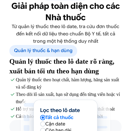
Giải pháp toàn diện cho các
Nhà thuốc
Từ quản lý thuốc theo lô date, tra cứu đơn thuốc
đến kết nối dữ liệu theo chuẩn Bộ Y tế, tất cả
trong một hệ thống duy nhất
Quản lý thuốc & hạn dùng
Quản lý thuốc theo lô date rõ ràng,
xuất bán tối ưu theo hạn dùng
Quản lý thuốc theo hoạt chất, hàm lượng, hãng sản xuất

và số đăng ký
Theo dõi lô sản xuất, hạn sử dụng đến từng viên hoặc vỉ

thuốc
Hỗ trợ xuất trước thuốc cận date để hạn chế thất thoát

Lọc theo lô date
Cảnh báo thuốc sắp hết hạn và tồn kho kịp thời

Tất cả thuốc
Cận date
Còn hạn dài