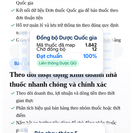
Quốc gia
Kết nối dữ liệu Đơn thuốc Quốc gia để bán thuốc theo

đơn thuận tiện
Hỗ trợ quản lý và lưu trữ thông tin theo đúng quy định

ngành dược
Đồng bộ Dược Quốc gia
Giảm thao tác thủ công, tăng độ chính xác khi bán hàng

Mã thuốc đã map
1.842
Chờ đồng bộ
12
Đạt chuẩn
100%
Báo cáo & Phân tích
Liên thông Dược QG
Theo dõi hoạt động kinh doanh nhà
thuốc nhanh chóng và chính xác
Theo dõi doanh thu, lợi nhuận và dòng tiền theo thời

gian thực
Phân tích hiệu quả bán hàng theo nhóm thuốc hoặc thời

điểm
Nắm bắt xu hướng tiêu dùng để chủ động nhập thuốc

phù hợp