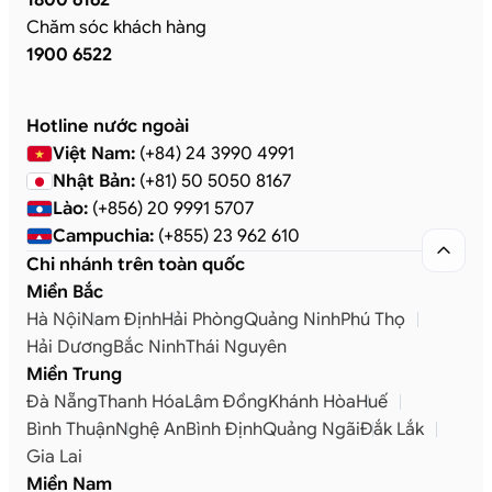
Chăm sóc khách hàng
1900 6522
Hotline nước ngoài
Việt Nam:
(+84) 24 3990 4991
Nhật Bản:
(+81) 50 5050 8167
Lào:
(+856) 20 9991 5707
Campuchia:
(+855) 23 962 610

Chi nhánh trên toàn quốc
Miền Bắc
Hà Nội
Nam Định
Hải Phòng
Quảng Ninh
Phú Thọ
Hải Dương
Bắc Ninh
Thái Nguyên
Miền Trung
Đà Nẵng
Thanh Hóa
Lâm Đồng
Khánh Hòa
Huế
Bình Thuận
Nghệ An
Bình Định
Quảng Ngãi
Đắk Lắk
Gia Lai
Miền Nam