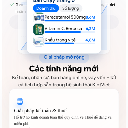
Bán chạy tháng 5
Xem báo cáo kinh doanh dễ dàng trên điện thoại, tablet

Doanh thu
Số lượng
hoặc máy tính
Paracetamol 500mg
8,6M
Vitamin C Berocca
6,2M
Khẩu trang y tế
4,8M
Giải pháp mở rộng
Các tính năng mới
Kế toán, nhân sự, bán hàng online, vay vốn – tất
cả tích hợp sẵn trong hệ sinh thái KiotViet
Giải pháp kế toán & thuế
Hỗ trợ hộ kinh doanh tuân thủ quy định về Thuế dễ dàng và
miễn phí.