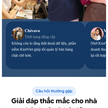
Chivavo
Vi
Thời trang đẳng cấp
Th
Không còn lo lắng thất thoát dữ liệu, phần
Nhờ KiotVi
mềm KiotViet giúp tôi quản lý bán hàng
doanh thu d
chặt chẽ hơn.
lại rất hợp l
Câu hỏi thường gặp
Giải đáp thắc mắc cho nhà