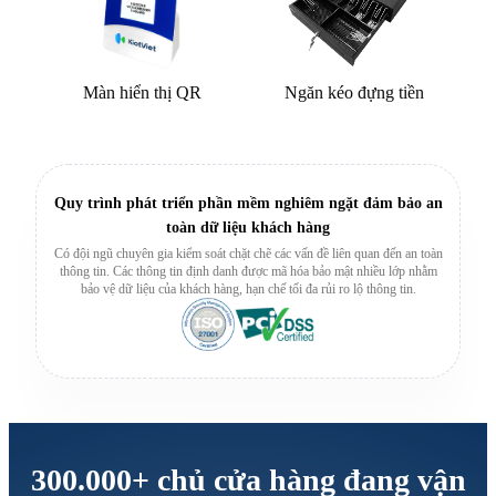
Màn hiển thị QR
Ngăn kéo đựng tiền
Quy trình phát triển phần mềm nghiêm ngặt đảm bảo an
toàn dữ liệu khách hàng
Có đội ngũ chuyên gia kiểm soát chặt chẽ các vấn đề liên quan đến an toàn
thông tin. Các thông tin định danh được mã hóa bảo mật nhiều lớp nhằm
bảo vệ dữ liệu của khách hàng, hạn chế tối đa rủi ro lộ thông tin.
300.000+
chủ cửa hàng đang vận