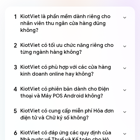
1
KiotViet là phần mềm dành riêng cho
nhân viên thu ngân cửa hàng đúng
không?
2
KiotViet có tối ưu chức năng riêng cho
từng ngành hàng không?
3
KiotViet có phù hợp với các cửa hàng
kinh doanh online hay không?
4
KiotViet có phiên bản dành cho Điện
thoại và Máy POS Android không?
5
KiotViet có cung cấp miễn phí Hóa đơn
điện tử và Chữ ký số không?
6
KiotViet có đáp ứng các quy định của
Nhà nước về Thuế và Kế toán cho Hộ