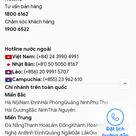
Tư vấn bán hàng
1800 6162
Chăm sóc khách hàng
1900 6522
Hotline nước ngoài
Việt Nam:
(+84) 24 3990 4991
Nhật Bản:
(+81) 50 5050 8167
Lào:
(+856) 20 9991 5707
Campuchia:
(+855) 23 962 610

Chi nhánh trên toàn quốc
Miền Bắc
Hà Nội
Nam Định
Hải Phòng
Quảng Ninh
Phú Thọ
Hải Dương
Bắc Ninh
Thái Nguyên
Miền Trung
Đà Nẵng
Thanh Hóa
Lâm Đồng
Khánh Hòa
Huế
Bình Thuận
Đặt lịch
Nghệ An
Bình Định
Quảng Ngãi
Đắk Lắk
Gia Lai
hướng dẫn