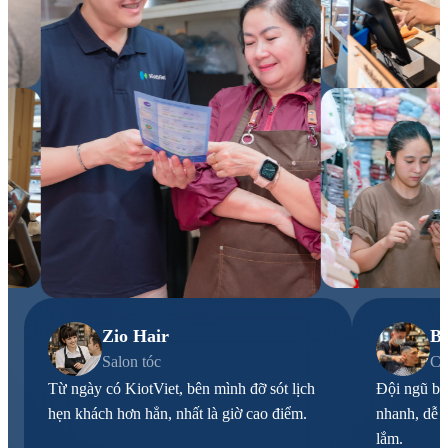
Zio Hair
Ba
Salon tóc
Ch
Từ ngày có KiotViet, bên mình đỡ sót lịch
Đội ngũ bê
hẹn khách hơn hẳn, nhất là giờ cao điểm.
nhanh, dễ 
lắm.