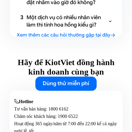
đặt nhầm vào giờ đó không?
hẹn, nên giảm hẳn tình trạng khách
quên hoặc bỏ lịch. Bên mình không
Không đâu ạ. Những ngày hoặc khung
3
Một dịch vụ có nhiều nhân viên
cần nhắc thủ công nữa.
giờ nhân viên không làm sẽ tự động bị

làm thì tính hoa hồng kiểu gì?
ẩn khi khách đặt online. Nếu lễ tân đặt
Xem thêm các câu hỏi thường gặp tại đây
tay thì hệ thống cũng cảnh báo để
Hệ thống sẽ tự động chia hoa hồng

tránh bị trùng hoặc sai lịch.
theo cách mình thiết lập: chia đều,
chia theo tỷ lệ, hoặc mỗi người nhận
full cũng được. Nên rất rõ ràng và
Hãy để KiotViet đồng hành
không phải tính tay.
kinh doanh cùng bạn
Dùng thử miễn phí
Hotline

Tư vấn bán hàng:
1800 6162
Chăm sóc khách hàng:
1900 6522
Hoạt động 365 ngày/năm từ 7:00 đến 22:00 kể cả ngày
nghỉ lễ, tết.