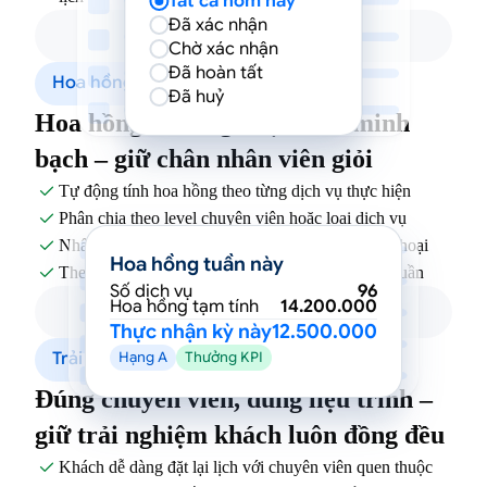
Tất cả hôm nay
Đã xác nhận
Chờ xác nhận
Đã hoàn tất
Hoa hồng & Hiệu suất
Đã huỷ
Hoa hồng rõ ràng, hiệu suất minh
bạch – giữ chân nhân viên giỏi
Tự động tính hoa hồng theo từng dịch vụ thực hiện

Phân chia theo level chuyên viên hoặc loại dịch vụ

Nhân viên xem thu nhập tạm tính ngay trên điện thoại

Hoa hồng tuần này
Theo dõi hiệu suất làm việc theo ngày hoặc theo tuần

Số dịch vụ
96
Hoa hồng tạm tính
14.200.000
Thực nhận kỳ này
12.500.000
Trải nghiệm khách hàng
Hạng A
Thưởng KPI
Đúng chuyên viên, đúng liệu trình –
giữ trải nghiệm khách luôn đồng đều
Khách dễ dàng đặt lại lịch với chuyên viên quen thuộc
