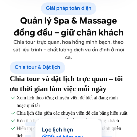
Giải pháp toàn diện
Quản lý Spa & Massage
đồng đều – giữ chân khách
Chia tour trực quan, hoa hồng minh bạch, theo
sát liệu trình – chất lượng dịch vụ ổn định ở mọi
ca.
Chia tour & Đặt lịch
Chia tour và đặt lịch trực quan – tối
ưu thời gian làm việc mỗi ngày
Xem lịch theo từng chuyên viên để biết ai đang rảnh

hoặc quá tải
Chia lịch đều giữa các chuyên viên để cân bằng hiệu suất

Kéo thả lịch hẹn nhanh, dễ điều phối khi đông khách

Hiển thị đầy đủ các buổi trong liệu trình để tránh quên

Lọc lịch hẹn
lịch