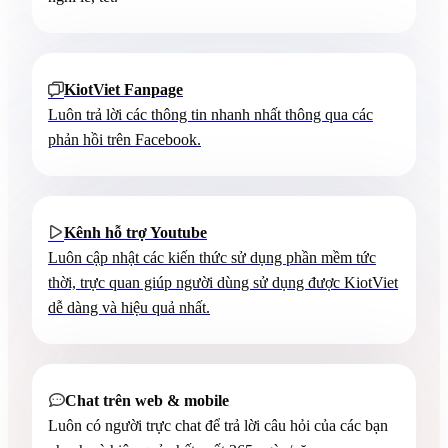
KiotViet Fanpage

Luôn trả lời các thông tin nhanh nhất thông qua các
phản hồi trên Facebook.
Kênh hỗ trợ Youtube

Luôn cập nhật các kiến thức sử dụng phần mềm tức
thời, trực quan giúp người dùng sử dụng được KiotViet
dễ dàng và hiệu quả nhất.
Chat trên web & mobile

Luôn có người trực chat để trả lời câu hỏi của các bạn