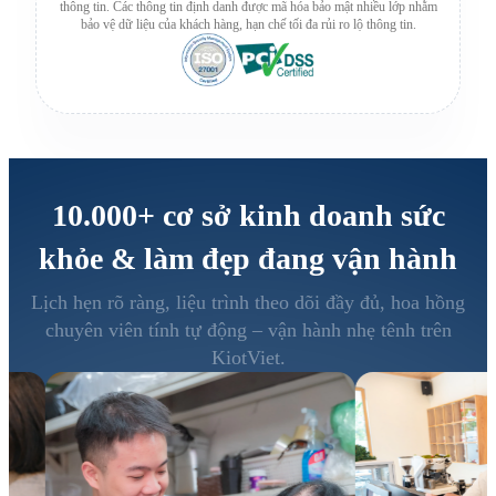
thông tin. Các thông tin định danh được mã hóa bảo mật nhiều lớp nhằm
bảo vệ dữ liệu của khách hàng, hạn chế tối đa rủi ro lộ thông tin.
10.000+
cơ sở kinh doanh sức
khỏe & làm đẹp đang vận hành
Lịch hẹn rõ ràng, liệu trình theo dõi đầy đủ, hoa hồng
chuyên viên tính tự động – vận hành nhẹ tênh trên
KiotViet.