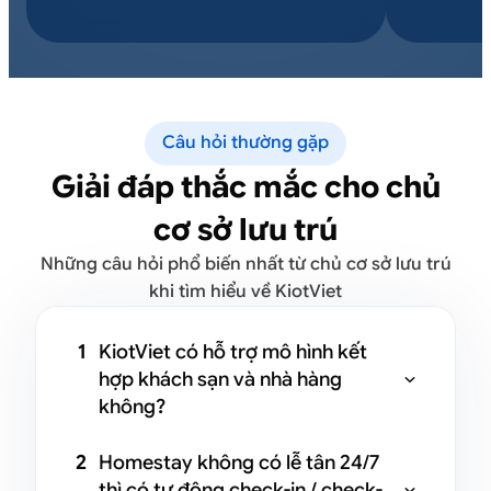
Câu hỏi thường gặp
Giải đáp thắc mắc cho chủ
cơ sở lưu trú
Những câu hỏi phổ biến nhất từ chủ cơ sở lưu trú
khi tìm hiểu về KiotViet
1
KiotViet có hỗ trợ mô hình kết
hợp khách sạn và nhà hàng

không?
Có. Bạn đăng ký song song 2 gói
2
Homestay không có lễ tân 24/7
KiotViet Hotel và KiotViet F&B – hai
thì có tự động check-in / check-
