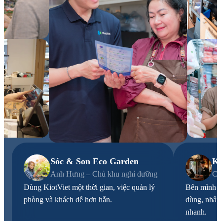
Sóc & Son Eco Garden
K
Anh Hưng – Chủ khu nghỉ dưỡng
Ch
Dùng KiotViet một thời gian, việc quản lý
Bên mình c
phòng và khách dễ hơn hẳn.
dùng, nhân
nhanh.