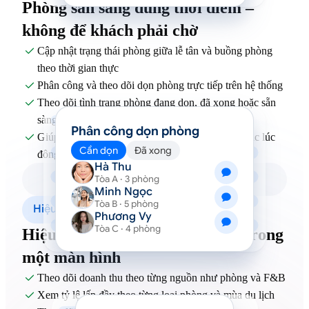
Phòng sẵn sàng đúng thời điểm –
không để khách phải chờ
Cập nhật trạng thái phòng giữa lễ tân và buồng phòng

theo thời gian thực
Phân công và theo dõi dọn phòng trực tiếp trên hệ thống

Theo dõi tình trạng phòng đang dọn, đã xong hoặc sẵn

sàng đón khách
Phân công dọn phòng
Giúp phòng luôn sẵn sàng trong giờ cao điểm hoặc lúc

Cần dọn
Đã xong
đông khách
Hà Thu
Tòa A · 3 phòng
Minh Ngọc
Tòa B · 5 phòng
Hiệu suất vận hành
Phương Vy
Tòa C · 4 phòng
Hiệu suất vận hành toàn resort trong
một màn hình
Theo dõi doanh thu theo từng nguồn như phòng và F&B

Xem tỷ lệ lấp đầy theo từng loại phòng và mùa du lịch
