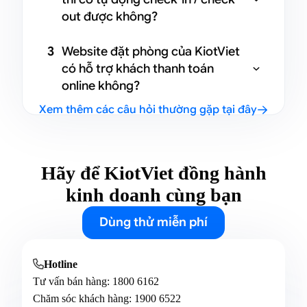
phần mềm kết nối liền mạch, order
out được không?
nhà hàng tự động cộng vào hóa đơn
phòng, thanh toán một lần khi khách
Có. KiotViet Hotel hỗ trợ tự động
3
Website đặt phòng của KiotViet
check-out.
check-in / check-out đúng giờ đã đặt,
có hỗ trợ khách thanh toán

tạo hóa đơn thanh toán tự động, đồng
online không?
thời gửi thông báo real-time về chủ
Xem thêm các câu hỏi thường gặp tại đây
nhà để nắm tình hình mọi lúc.
Có. Website đặt phòng KiotViet đã

tích hợp sẵn cổng thanh toán – khách
đặt và thanh toán trực tiếp trên
website mà không cần chuyển sang
Hãy để KiotViet đồng hành
app khác.
kinh doanh cùng bạn
Dùng thử miễn phí
Hotline

Tư vấn bán hàng:
1800 6162
Chăm sóc khách hàng:
1900 6522