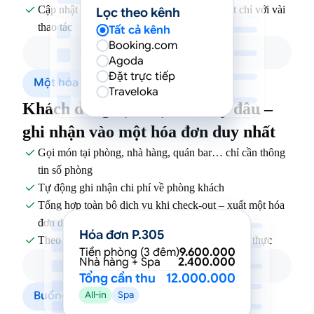
Cập nhật giá phòng và khuyến mãi hàng loạt chỉ với vài

Lọc theo kênh
thao tác
Tất cả kênh
Booking.com
Agoda
Đặt trực tiếp
Một hóa đơn duy nhất
Traveloka
Khách dùng dịch vụ ở bất kỳ đâu –
ghi nhận vào một hóa đơn duy nhất
Gọi món tại phòng, nhà hàng, quán bar… chỉ cần thông

tin số phòng
Tự động ghi nhận chi phí về phòng khách

Tổng hợp toàn bộ dịch vụ khi check-out – xuất một hóa

đơn duy nhất
Hóa đơn P.305
Theo dõi doanh thu từng bộ phận theo thời gian thực

Tiền phòng (3 đêm)
9.600.000
Nhà hàng + Spa
2.400.000
Tổng cần thu
12.000.000
Buồng phòng & Housekeeping
All-in
Spa