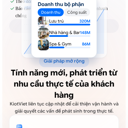
Theo dõi chi phí vận hành theo từng bộ phận

Doanh thu bộ phận
Báo cáo theo thời gian thực để ra quyết định nhanh

Doanh thu
Công suất
chóng
Lưu trú
320M
Nhà hàng & Bar
148M
Spa & Gym
86M
Giải pháp mở rộng
Tính năng mới, phát triển từ
nhu cầu thực tế của khách
hàng
KiotViet liên tục cập nhật để cải thiện vận hành và
giải quyết các vấn đề phát sinh trong thực tế.