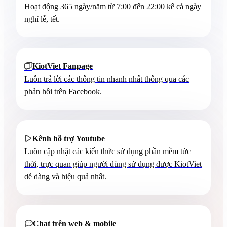
Hoạt động 365 ngày/năm từ 7:00 đến 22:00 kể cả ngày
nghỉ lễ, tết.
KiotViet Fanpage

Luôn trả lời các thông tin nhanh nhất thông qua các
phản hồi trên Facebook.
Kênh hỗ trợ Youtube

Luôn cập nhật các kiến thức sử dụng phần mềm tức
thời, trực quan giúp người dùng sử dụng được KiotViet
dễ dàng và hiệu quả nhất.
Chat trên web & mobile
