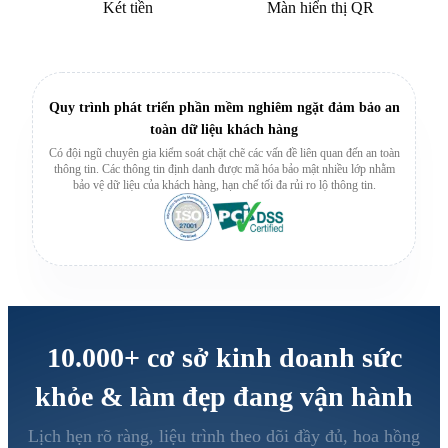
Két tiền
Màn hiển thị QR
Quy trình phát triển phần mềm nghiêm ngặt đảm bảo an
toàn dữ liệu khách hàng
Có đội ngũ chuyên gia kiểm soát chặt chẽ các vấn đề liên quan đến an toàn
thông tin. Các thông tin định danh được mã hóa bảo mật nhiều lớp nhằm
bảo vệ dữ liệu của khách hàng, hạn chế tối đa rủi ro lộ thông tin.
10.000+
cơ sở kinh doanh sức
khỏe & làm đẹp đang vận hành
Lịch hẹn rõ ràng, liệu trình theo dõi đầy đủ, hoa hồng