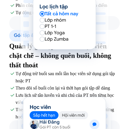
Phân công PT theo ca – dễ điều phối giờ cao điểm

Lọc lịch tập
Tự động nhắc lịch trước buổi tập

Tất cả hôm nay
Lớp nhóm
PT 1-1
Lớp Yoga
Gói tập & Hồ sơ học viên
Lớp Zumba
Quản lý gói tập và hồ sơ học viên
chặt chẽ – không quên buổi, không
thất thoát
Tự động trừ buổi sau mỗi lần học viên sử dụng gói tập

hoặc PT
Theo dõi số buổi còn lại và thời hạn gói tập dễ dàng

Lưu lịch sử tập luyện và ghi chú của PT trên từng học

viên
Học viên
Theo dõi tiến độ tập luyện và số buổi còn lại trên từng

Sắp hết hạn
Hội viên mới
học viên
Hải Đăng
Gói PT còn 5 buổi