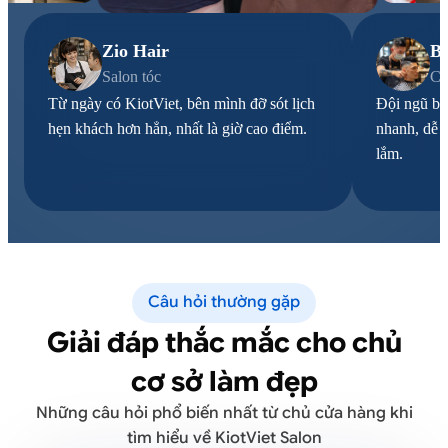
Zio Hair
Ba
Salon tóc
Ch
Từ ngày có KiotViet, bên mình đỡ sót lịch
Đội ngũ bê
hẹn khách hơn hẳn, nhất là giờ cao điểm.
nhanh, dễ 
lắm.
Câu hỏi thường gặp
Giải đáp thắc mắc cho chủ
cơ sở làm đẹp
Những câu hỏi phổ biến nhất từ chủ cửa hàng khi
tìm hiểu về KiotViet Salon