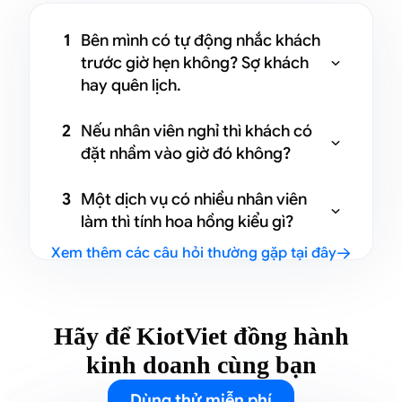
1
Bên mình có tự động nhắc khách
trước giờ hẹn không? Sợ khách

hay quên lịch.
Có ạ. Hệ thống sẽ tự động gửi nhắc
2
Nếu nhân viên nghỉ thì khách có
lịch qua Zalo OA hoặc SMS trước giờ

đặt nhầm vào giờ đó không?
hẹn, nên giảm hẳn tình trạng khách
quên hoặc bỏ lịch. Bên mình không
Không đâu ạ. Những ngày hoặc khung
3
Một dịch vụ có nhiều nhân viên
cần nhắc thủ công nữa.
giờ nhân viên không làm sẽ tự động bị

làm thì tính hoa hồng kiểu gì?
ẩn khi khách đặt online. Nếu lễ tân đặt
Xem thêm các câu hỏi thường gặp tại đây
tay thì hệ thống cũng cảnh báo để
Hệ thống sẽ tự động chia hoa hồng

tránh bị trùng hoặc sai lịch.
theo cách mình thiết lập: chia đều,
chia theo tỷ lệ, hoặc mỗi người nhận
full cũng được. Nên rất rõ ràng và
Hãy để KiotViet đồng hành
không phải tính tay.
kinh doanh cùng bạn
Dùng thử miễn phí