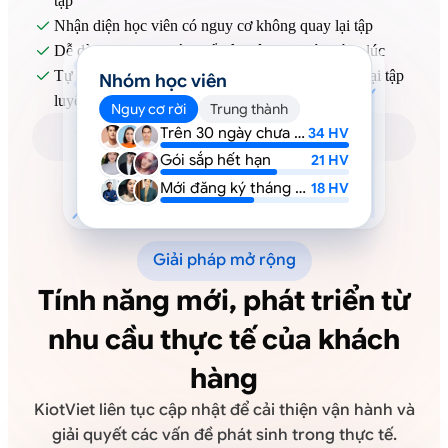
tập
Nhận diện học viên có nguy cơ không quay lại tập

Dễ dàng lọc danh sách để liên hệ chăm sóc đúng lúc

Tự áp dụng ưu đãi khi gia hạn để tăng tỷ lệ quay lại tập

Nhóm học viên
luyện
Nguy cơ rời
Trung thành
Trên 30 ngày chưa tập
34 HV
Gói sắp hết hạn
21 HV
Mới đăng ký tháng này
18 HV
Giải pháp mở rộng
Tính năng mới, phát triển từ
nhu cầu thực tế của khách
hàng
KiotViet liên tục cập nhật để cải thiện vận hành và
giải quyết các vấn đề phát sinh trong thực tế.