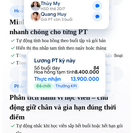
Thùy My
HSD thẻ 20/7
Hoa hồng & Tính lương PT
Quang Huy
Gói PT còn 3 buổi
Minh bạch hoa hồng, tính lương
nhanh chóng cho từng PT
Tự động tính hoa hồng theo buổi tập và gói bán

Hiển thị thu nhập tạm tính theo ngày hoặc tháng

Tổng hợp chấm công và bảng lương ngay trên điện thoại

Lương PT kỳ này
Theo dõi hiệu suất làm việc của từng PT rõ ràng

Số buổi dạy
84
Hoa hồng tạm tính
8.400.000
Thực nhận
13.900.000
Phân tích & Giữ chân học viên
Đã chốt
Thưởng KPI
Phân tích hành vi học viên – chủ
động giữ chân và gia hạn đúng thời
điểm
Tự động nhắc khi học viên sắp hết buổi hoặc hết hạn gói
