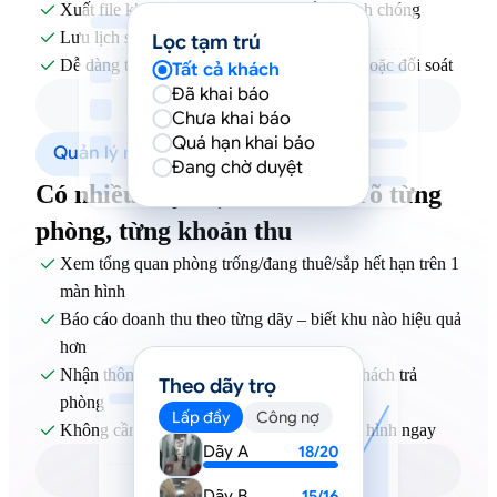
Xuất file khai báo tạm trú đúng chuẩn nhanh chóng

Lưu lịch sử lưu trú theo từng phòng rõ ràng

Lọc tạm trú
Dễ dàng tra cứu thông tin khi cần kiểm tra hoặc đối soát

Tất cả khách
Đã khai báo
Chưa khai báo
Quá hạn khai báo
Quản lý nhiều dãy
Đang chờ duyệt
Có nhiều dãy trọ – vẫn nắm rõ từng
phòng, từng khoản thu
Xem tổng quan phòng trống/đang thuê/sắp hết hạn trên 1

màn hình
Báo cáo doanh thu theo từng dãy – biết khu nào hiệu quả

hơn
Nhận thông báo khi có phòng trống hoặc khách trả

Theo dãy trọ
phòng
Lấp đầy
Công nợ
Không cần hỏi từng quản lý – vẫn biết tình hình ngay

Dãy A
18/20
Dãy B
15/16