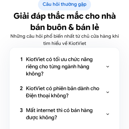
Câu hỏi thường gặp
Giải đáp thắc mắc cho nhà
bán buôn & bán lẻ
Những câu hỏi phổ biến nhất từ chủ cửa hàng khi
tìm hiểu về KiotViet
1
KiotViet có tối ưu chức năng
riêng cho từng ngành hàng

không?
KiotViet không chỉ đáp ứng đầy đủ
2
KiotViet có phiên bản dành cho
các tính năng quản lý bán hàng phổ

Điện thoại không?
biến của mọi ngành hàng bán buôn,
bán lẻ mà còn đi sâu vào việc tối ưu
Bên cạnh bán hàng hiệu quả trên thiết
3
Mất internet thì có bán hàng
hóa chức năng cho từng ngành hàng
bị máy tính, KiotViet được thiết kế với

được không?
cụ thể. Việc tùy biến và tối ưu cho
tính linh hoạt cao, cho phép hoạt
nhiều ngành hàng kinh doanh khác
động mượt mà trên nhiều loại thiết bị
Khi mất internet có thể sử dụng chức