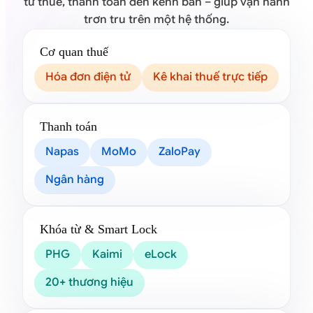
từ thuế, thanh toán đến kênh bán – giúp vận hành
trơn tru trên một hệ thống.
Cơ quan thuế
Hóa đơn điện tử
Kê khai thuế trực tiếp
Thanh toán
Napas
MoMo
ZaloPay
Ngân hàng
Khóa từ & Smart Lock
PHG
Kaimi
eLock
20+ thương hiệu