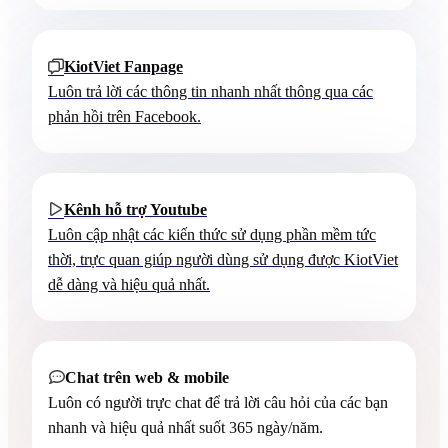
KiotViet Fanpage

Luôn trả lời các thông tin nhanh nhất thông qua các
phản hồi trên Facebook.
Kênh hỗ trợ Youtube

Luôn cập nhật các kiến thức sử dụng phần mềm tức
thời, trực quan giúp người dùng sử dụng được KiotViet
dễ dàng và hiệu quả nhất.
Chat trên web & mobile

Luôn có người trực chat để trả lời câu hỏi của các bạn
nhanh và hiệu quả nhất suốt 365 ngày/năm.