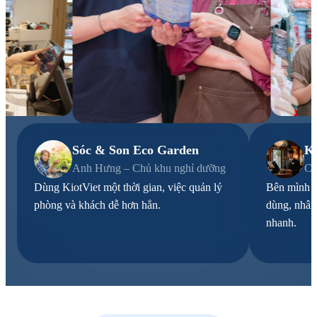
Sóc & Son Eco Garden
K
Anh Hưng – Chủ khu nghỉ dưỡng
Ch
Dùng KiotViet một thời gian, việc quản lý
Bên mình c
phòng và khách dễ hơn hẳn.
dùng, nhân
nhanh.