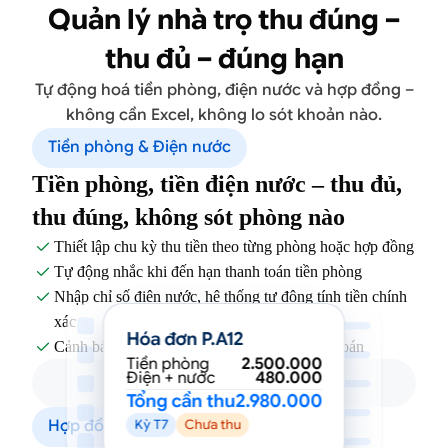
Quản lý nhà trọ thu đúng –
thu đủ – đúng hạn
Tự động hoá tiền phòng, điện nước và hợp đồng –
không cần Excel, không lo sót khoản nào.
Tiền phòng & Điện nước
Tiền phòng, tiền điện nước – thu đủ,
thu đúng, không sót phòng nào
Thiết lập chu kỳ thu tiền theo từng phòng hoặc hợp đồng

Tự động nhắc khi đến hạn thanh toán tiền phòng

Nhập chỉ số điện nước, hệ thống tự động tính tiền chính

xác
Hóa đơn P.A12
Cảnh báo phòng còn nợ hoặc quá hạn thanh toán

Tiền phòng
2.500.000
Điện + nước
480.000
Tổng cần thu
2.980.000
Hợp đồng & Hồ sơ khách
Kỳ T7
Chưa thu