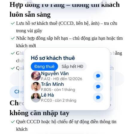
Hợp đồng rõ ràng – thông tin khách
luôn sẵn sàng
Lưu hồ sơ khách thuê (CCCD, liên hệ, ảnh) – tra cứu

trong vài giây
Nhắc hợp đồng sắp hết hạn – chủ động gia hạn hoặc tìm

khách mới
Ghi nhận tình trạng phòng khi vào/ra – có ảnh làm bằng

Hồ sơ khách thuê
chứng
Đang thuê
Sắp hết HĐ
Quản lý tiền cọc rõ ràng – thu, giữ, hoàn minh bạch

Nguyễn Vân
P.A12 · HĐ đến 12/2026
Trần Minh
P.B05 · còn 1 tháng
Check-in & Tạm trú
Lê Hà
P.C03 · còn 2 tháng
Check-in nhanh – đúng quy định,
không cần nhập tay
Quét CCCD hoặc hộ chiếu để tự động điền thông tin

khách