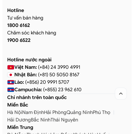
Hotline
Tư vấn bán hàng
1800 6162
Chăm sóc khách hàng
1900 6522
Hotline nước ngoài
Việt Nam:
(+84) 24 3990 4991
Nhật Bản:
(+81) 50 5050 8167
Lào:
(+856) 20 9991 5707
Campuchia:
(+855) 23 962 610

Chi nhánh trên toàn quốc
Miền Bắc
Hà Nội
Nam Định
Hải Phòng
Quảng Ninh
Phú Thọ
Hải Dương
Bắc Ninh
Thái Nguyên
Miền Trung