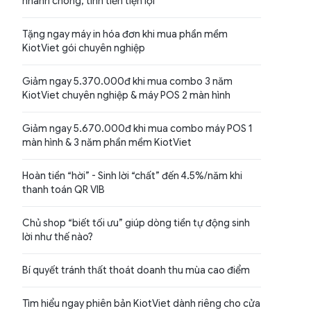
nhanh chóng, tính tiền tiện lợi
Tặng ngay máy in hóa đơn khi mua phần mềm
KiotViet gói chuyên nghiệp
Giảm ngay 5.370.000đ khi mua combo 3 năm
KiotViet chuyên nghiệp & máy POS 2 màn hình
Giảm ngay 5.670.000đ khi mua combo máy POS 1
màn hình & 3 năm phần mềm KiotViet
Hoàn tiền “hời” - Sinh lời “chất” đến 4.5%/năm khi
thanh toán QR VIB
Chủ shop “biết tối ưu” giúp dòng tiền tự động sinh
lời như thế nào?
Bí quyết tránh thất thoát doanh thu mùa cao điểm
Tìm hiểu ngay phiên bản KiotViet dành riêng cho cửa