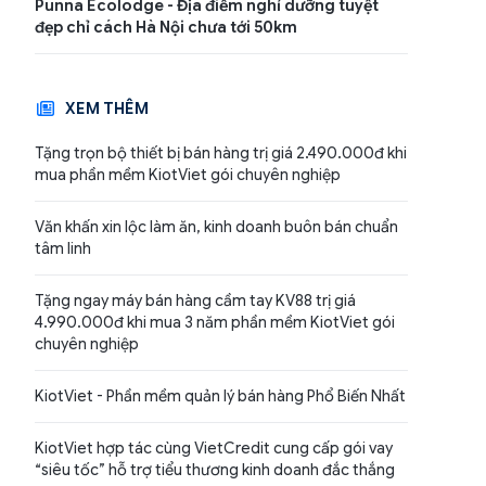
Punna Ecolodge - Địa điểm nghỉ dưỡng tuyệt
đẹp chỉ cách Hà Nội chưa tới 50km
XEM THÊM
Tặng trọn bộ thiết bị bán hàng trị giá 2.490.000đ khi
mua phần mềm KiotViet gói chuyên nghiệp
Văn khấn xin lộc làm ăn, kinh doanh buôn bán chuẩn
tâm linh
Tặng ngay máy bán hàng cầm tay KV88 trị giá
4.990.000đ khi mua 3 năm phần mềm KiotViet gói
chuyên nghiệp
KiotViet - Phần mềm quản lý bán hàng Phổ Biến Nhất
KiotViet hợp tác cùng VietCredit cung cấp gói vay
“siêu tốc” hỗ trợ tiểu thương kinh doanh đắc thắng