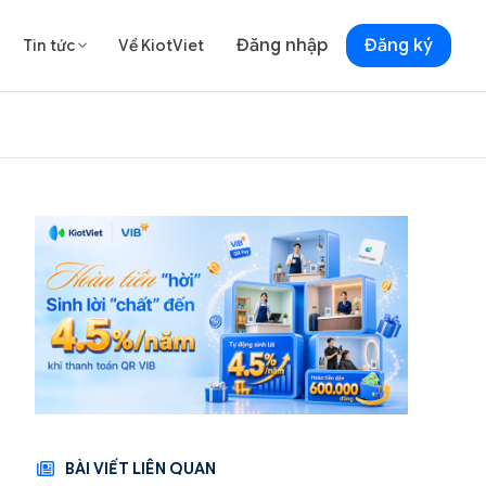
Đăng nhập
Đăng ký
Tin tức
Về KiotViet

BÀI VIẾT LIÊN QUAN