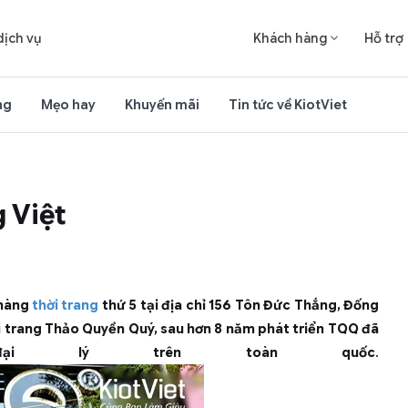
dịch vụ
Khách hàng
Hỗ trợ

ng
Mẹo hay
Khuyến mãi
Tin tức về KiotViet
 Việt
 hàng
thời trang
thứ 5 tại địa chỉ 156 Tôn Đức Thắng, Đống
ời trang Thảo Quyền Quý, sau hơn 8 năm phát triển TQQ đã
 lý trên toàn quốc
.