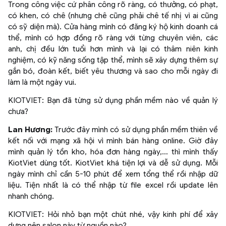
Trong công việc cứ phân công rõ ràng, có thưởng, có phạt,
có khen, có chê (nhưng chê cũng phải chê tế nhị vì ai cũng
có sỹ diện mà). Cửa hàng mình có đăng ký hộ kinh doanh cá
thể, mình có hợp đồng rõ ràng với từng chuyên viên, các
anh, chị đều lớn tuổi hơn mình và lại có thâm niên kinh
nghiệm, có kỹ năng sống tập thể, mình sẽ xây dựng thêm sự
gắn bó, đoàn kết, biết yêu thương và sao cho mỗi ngày đi
làm là một ngày vui.
KIOTVIET: Bạn đã từng sử dụng phần mềm nào về quản lý
chưa?
Lan Hương:
Trước đây mình có sử dụng phần mềm thiên về
kết nối với mạng xã hội vì mình bán hàng online. Giờ đây
mình quản lý tồn kho, hóa đơn hàng ngày,… thì mình thấy
KiotViet dùng tốt. KiotViet khá tiện lợi và dễ sử dụng. Mỗi
ngày mình chỉ cần 5-10 phút để xem tổng thể rồi nhập dữ
liệu. Tiện nhất là có thể nhập từ file excel rồi update lên
nhanh chóng.
KIOTVIET: Hỏi nhỏ bạn một chút nhé, vậy kinh phí để xây
dựng nên salon này từ nguồn nào?