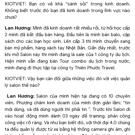
KIOTVIET: Bạn có vẻ khá “sành sỏi” trong kinh doanh.
Không biết trước đó bạn đã kinh doanh trong lĩnh vực nào
chưa?
Lan Hương:
Mình đã kinh doanh rất nhiều rồi, từ hồi học cấp
2 mình đã bắt đầu bán hàng. Đầu tiên là mình bán balo, cặp
sách cho các bạn học sinh. Lên cấp 3 thì mình chuyển sang
bán mỹ phẩm, hàng xách tay Nhật Bản. Gần đây nhất, trước
khi mở Salon này thì mình đang là sale của 1 công ty du lịch.
Hiện mình vẫn đang bán Tour combo du lịch trong nước,
mình đang đi thực tập tại công ty Thiên Phước Travel.
KIOTVIET: Vậy bạn cân đối giữa những việc đó với việc quản
lý salon thế nào?
Lan Hương:
Salon của mình hiện tại đang có 10 chuyên
viên. Phương châm kinh doanh của mình đơn giản lắm: “tin
mới dùng, và đã dùng người thì phải tin ”. Trước khi Salon đi
vào hoạt động mình dành 03 ngày để training, phân công
công việc rõ ràng. Và như bạn biết đó, với thời đại 4.0 chúng
ta đều quản lý được từ xa bằng hệ thống camera ghi âm, ghi