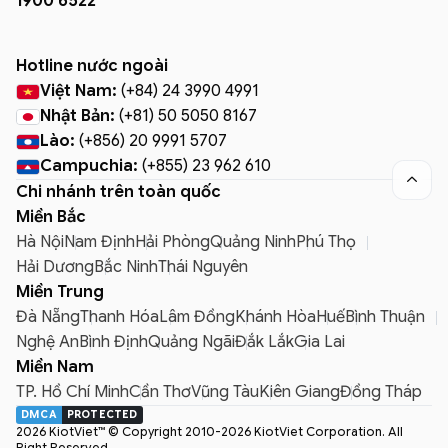
1900 6522
Hotline nước ngoài
Việt Nam:
(+84) 24 3990 4991
Nhật Bản:
(+81) 50 5050 8167
Lào:
(+856) 20 9991 5707
Campuchia:
(+855) 23 962 610

Chi nhánh trên toàn quốc
Miền Bắc
Hà Nội
Nam Định
Hải Phòng
Quảng Ninh
Phú Thọ
Hải Dương
Bắc Ninh
Thái Nguyên
Miền Trung
Đà Nẵng
Thanh Hóa
Lâm Đồng
Khánh Hòa
Huế
Bình Thuận
Nghệ An
Bình Định
Quảng Ngãi
Đắk Lắk
Gia Lai
Miền Nam
TP. Hồ Chí Minh
Cần Thơ
Vũng Tàu
Kiên Giang
Đồng Tháp
DMCA
PROTECTED
2026 KiotViet™ © Copyright 2010-2026 KiotViet Corporation. All
Right Reserved