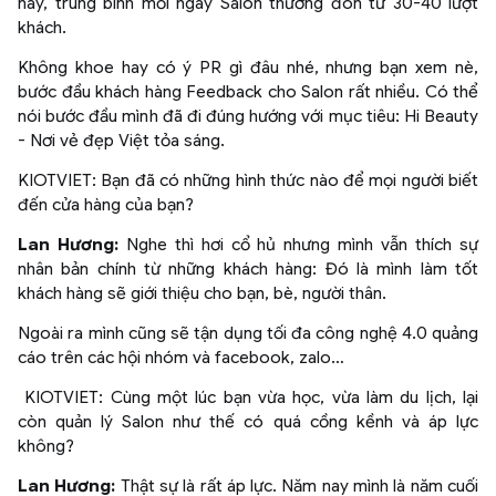
nay, trung bình mỗi ngày Salon thường đón từ 30-40 lượt
khách.
Không khoe hay có ý PR gì đâu nhé, nhưng bạn xem nè,
bước đầu khách hàng Feedback cho Salon rất nhiều. Có thể
nói bước đầu mình đã đi đúng hướng với mục tiêu: Hi Beauty
- Nơi vẻ đẹp Việt tỏa sáng.
KIOTVIET: Bạn đã có những hình thức nào để mọi người biết
đến cửa hàng của bạn?
Lan Hương:
Nghe thì hơi cổ hủ nhưng mình vẫn thích sự
nhân bản chính từ những khách hàng: Đó là mình làm tốt
khách hàng sẽ giới thiệu cho bạn, bè, người thân.
Ngoài ra mình cũng sẽ tận dụng tối đa công nghệ 4.0 quảng
cáo trên các hội nhóm và facebook, zalo…
KIOTVIET: Cùng một lúc bạn vừa học, vừa làm du lịch, lại
còn quản lý Salon như thế có quá cồng kềnh và áp lực
không?
Lan Hương:
Thật sự là rất áp lực. Năm nay mình là năm cuối