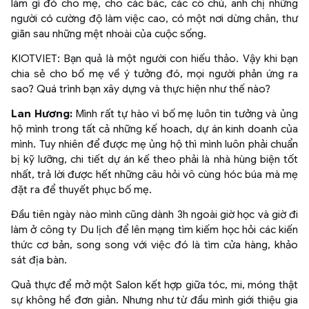
làm gì đó cho mẹ, cho các bác, các cô chú, anh chị những
người có cường độ làm việc cao, có một nơi dừng chân, thư
giãn sau những mệt nhoài của cuộc sống.
KIOTVIET: Bạn quả là một người con hiếu thảo. Vậy khi bạn
chia sẻ cho bố mẹ về ý tưởng đó, mọi người phản ứng ra
sao? Quá trình bạn xây dựng và thực hiện như thế nào?
Lan Hương:
Mình rất tự hào vì bố mẹ luôn tin tưởng và ủng
hộ mình trong tất cả những kế hoach, dự án kinh doanh của
mình. Tuy nhiên để được mẹ ủng hộ thì mình luôn phải chuẩn
bị kỹ lưỡng, chi tiết dự án kế theo phải là nhà hùng biện tốt
nhất, trả lời được hết những câu hỏi vô cùng hóc búa mà mẹ
đặt ra để thuyết phục bố mẹ.
Đầu tiên ngày nào mình cũng dành 3h ngoài giờ học và giờ đi
làm ở công ty Du lịch để lên mạng tìm kiếm học hỏi các kiến
thức cơ bản, song song với việc đó là tìm cửa hàng, khảo
sát địa bàn.
Quả thực để mở một Salon kết hợp giữa tóc, mi, móng thật
sự không hề đơn giản. Nhưng như từ đầu mình giới thiệu gia