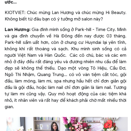
ước…
KIOTVIET: Chúc mừng Lan Hương và chúc mừng Hi Beauty.
Không biết từ đâu bạn có ý tưởng mở salon này?
Lan Hương:
Gia đình mình sống ở Park-hill - Time City. Mình
và gia đình chuyển về Hà Đông đến nay được 03 tháng.
Park-hill sầm uất hơn, còn ở chung cư Huyndai lại yên tĩnh,
không khí rất thoáng và sạch. Khu mình sinh sống có cả
người Việt Nam và Hàn Quốc. Các cô chú, bác và các em
nhỏ ở đây đều rất đáng yêu và đương nhiên nhu cầu để làm
đẹp sẽ không thể thiếu. Dạo một vòng Tô Hiệu, Cầu Đơ,
Ngô Thì Nhậm, Quang Trung… có vô vàn tiệm cắt tóc, gội
đầu, làm móng, làm mi, spa nhưng hầu hết chỉ đơn giản gội
đầu là gội đầu, hoặc làm nail chỉ đơn giản là làm nail. Tương
tự làm mi cũng vậy. Quy mô hoạt động của các tiệm khá
nhỏ, ít nhân viên và rất hay để khách phải chờ mất nhiều thời
gian.