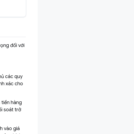
rọng đối với
hủ các quy
nh xác cho
 tiền hàng
i soát trở
h vào giá