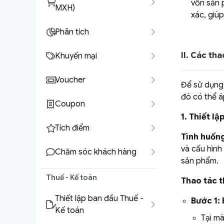
vốn sản 
MXH)
xác, giú
Phân tích
II. Các th
Khuyến mại
Voucher
Để sử dụng 
đó có thể á
Coupon
1. Thiết l
Tích điểm
Tình huốn
và cấu hình
Chăm sóc khách hàng
sản phẩm.
Thuế - Kế toán
Thao tác t
Thiết lập ban đầu Thuế -
Bước 1: 
Kế toán
Tại m