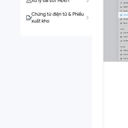
Xử lý sai sót HĐĐT
Chứng từ điện tử & Phiếu
xuất kho