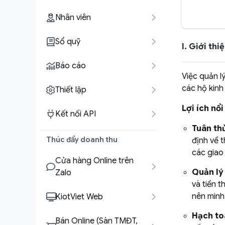
Nhân viên
Sổ quỹ
I. Giới th
Báo cáo
Việc quản l
các hộ kinh
Thiết lập
Lợi ích nổ
Kết nối API
Tuân thủ
Thúc đẩy doanh thu
định về 
các giao
Cửa hàng Online trên
Quản lý
Zalo
và tiền t
nên minh
KiotViet Web
Hạch toá
Bán Online (Sàn TMĐT,