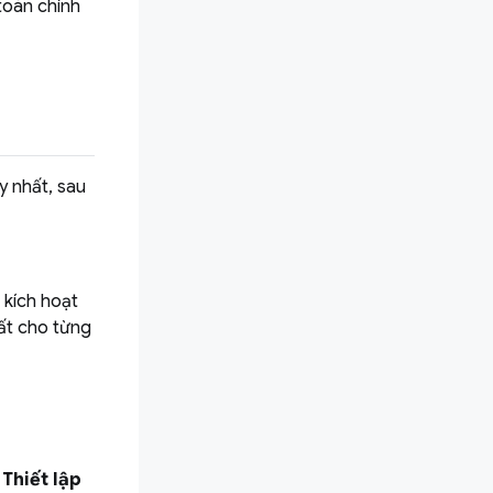
toán chính
y nhất, sau
 kích hoạt
uất cho từng
u
Thiết lập