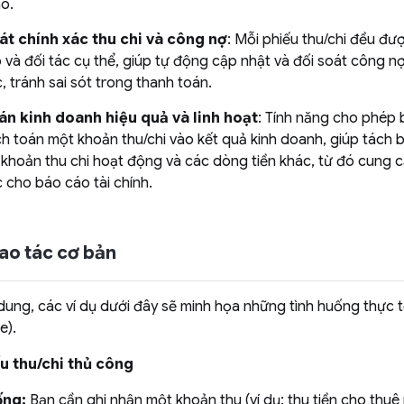
ào.
át chính xác thu chi và công nợ
: Mỗi phiếu thu/chi đều đư
o và đối tác cụ thể, giúp tự động cập nhật và đối soát công 
, tránh sai sót trong thanh toán.
án kinh doanh hiệu quả và linh hoạt
: Tính năng cho phép 
h toán một khoản thu/chi vào kết quả kinh doanh, giúp tách b
 khoản thu chi hoạt động và các dòng tiền khác, từ đó cung c
c cho báo cáo tài chính.
hao tác cơ bản
dung, các ví dụ dưới đây sẽ minh họa những tình huống thực 
e).
ếu thu/chi thủ công
ống:
Bạn cần ghi nhận một khoản thu (ví dụ: thu tiền cho thuê