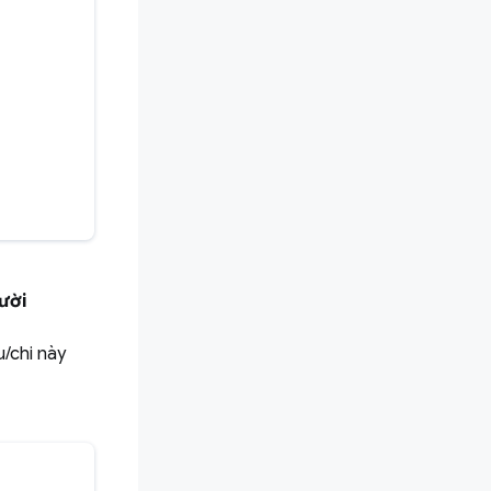
ười
/chi này