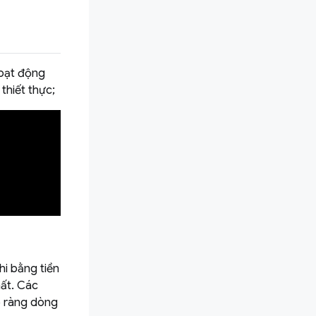
hoạt động
thiết thực;
hi bằng tiền
hất. Các
õ ràng dòng