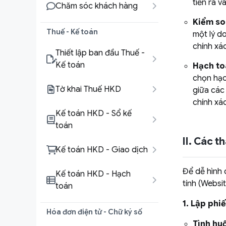
tiền ra v
Chăm sóc khách hàng
Kiểm so
Thuế - Kế toán
một lý d
chính xác
Thiết lập ban đầu Thuế -
Kế toán
Hạch to
chọn hạc
Tờ khai Thuế HKD
giữa các
chính xá
Kế toán HKD - Sổ kế
toán
II. Các t
Kế toán HKD - Giao dịch
Để dễ hình 
Kế toán HKD - Hạch
tính (Websit
toán
1. Lập phi
Hóa đơn điện tử - Chữ ký số
Tình hu