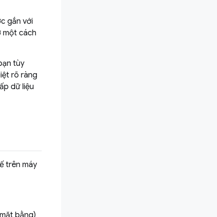
ợc gắn với
nợ một cách
bạn tùy
iệt rõ ràng
ấp dữ liệu
tế trên máy
 mặt bằng)