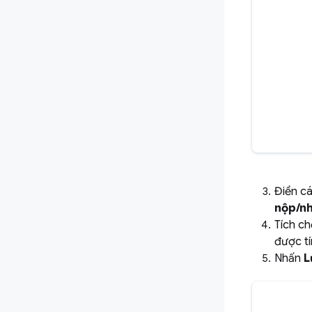
Điền cá
nộp/n
Tích c
được tí
Nhấn
L