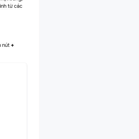
inh từ các
n nút
+