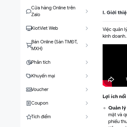
Cửa hàng Online trên
I. Giới th
Zalo
KiotViet Web
Việc quản l
kinh doanh.
Bán Online (Sàn TMĐT,
MXH)
Phân tích
Khuyến mại
Voucher
Lợi ích nổ
Coupon
Quản lý
mặt và q
Tích điểm
phiếu th