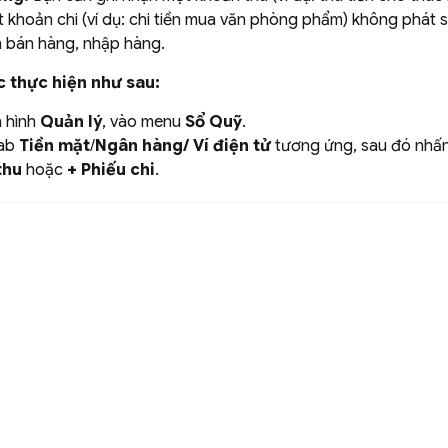
 khoản chi (ví dụ: chi tiền mua văn phòng phẩm) không phát s
h bán hàng, nhập hàng.
c thực hiện như sau:
n hình
Quản lý
, vào menu
Sổ Quỹ
.
tab
Tiền mặt
/
Ngân hàng/
Ví điện tử
tương ứng, sau đó nhấ
thu
hoặc
+ Phiếu chi
.