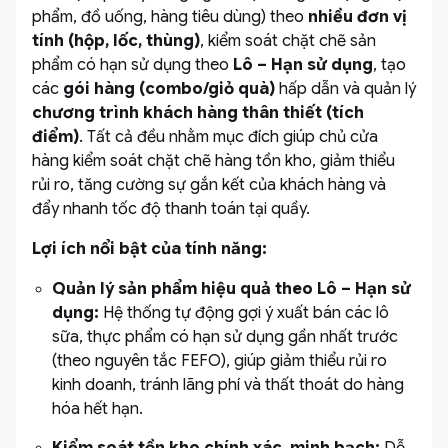
phẩm, đồ uống, hàng tiêu dùng) theo
nhiều đơn vị
tính (hộp, lốc, thùng)
, kiểm soát chặt chẽ sản
phẩm có hạn sử dụng theo
Lô – Hạn sử dụng
, tạo
các
gói hàng (combo/giỏ quà)
hấp dẫn và quản lý
chương trình khách hàng thân thiết (tích
điểm)
. Tất cả đều nhằm mục đích giúp chủ cửa
hàng kiểm soát chặt chẽ hàng tồn kho, giảm thiểu
rủi ro, tăng cường sự gắn kết của khách hàng và
đẩy nhanh tốc độ thanh toán tại quầy.
Lợi ích nổi bật của tính năng:
Quản lý sản phẩm hiệu quả theo Lô – Hạn sử
dụng:
Hệ thống tự động gợi ý xuất bán các lô
sữa, thực phẩm có hạn sử dụng gần nhất trước
(theo nguyên tắc FEFO), giúp giảm thiểu rủi ro
kinh doanh, tránh lãng phí và thất thoát do hàng
hóa hết hạn.