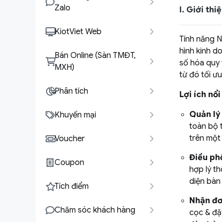
Zalo
I. Giới th
KiotViet Web
Tính năng N
hình kinh d
Bán Online (Sàn TMĐT,
số hóa quy 
MXH)
từ đó tối ư
Phân tích
Lợi ích nổ
Quản lý
Khuyến mại
toàn bộ 
trên một
Voucher
Điều phố
Coupon
hợp lý th
diện bàn
Tích điểm
Nhận đơ
Chăm sóc khách hàng
cọc & đặ