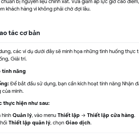
chuẩn bị nguyên liệu chính xát. Vừa giảm áp lực giờ cao điểm
ệm khách hàng vì không phải chờ đợi lâu.
hao tác cơ bản
dung, các ví dụ dưới đây sẽ minh họa những tình huống thực 
g, Giải trí.
p tính năng
ống:
Để bắt đầu sử dụng, bạn cần kích hoạt tính năng Nhận đ
 của mình.
c thực hiện như sau:
n hình
Quản lý
, vào menu
Thiết lập
→
Thiết lập cửa hàng
.
khối
Thiết lập quản lý
, chọn
Giao dịch
.