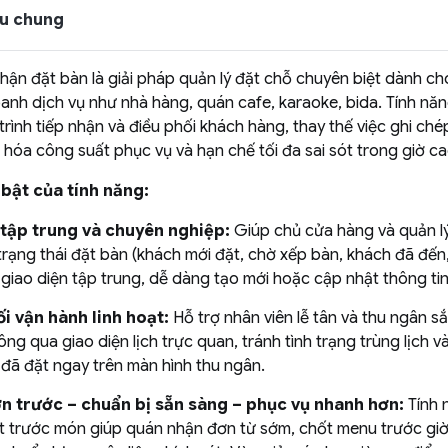
iệu chung
hận đặt bàn là giải pháp quản lý đặt chỗ chuyên biệt dành c
oanh dịch vụ như nhà hàng, quán cafe, karaoke, bida. Tính nă
trình tiếp nhận và điều phối khách hàng, thay thế việc ghi ché
u hóa công suất phục vụ và hạn chế tối đa sai sót trong giờ c
i bật của tính năng:
 tập trung và chuyên nghiệp:
Giúp chủ cửa hàng và quản lý
trạng thái đặt bàn (khách mới đặt, chờ xếp bàn, khách đã đến
 giao diện tập trung, dễ dàng tạo mới hoặc cập nhật thông tin
i vận hành linh hoạt:
Hỗ trợ nhân viên lễ tân và thu ngân s
ông qua giao diện lịch trực quan, tránh tình trạng trùng lịch v
 đã đặt ngay trên màn hình thu ngân.
n trước – chuẩn bị sẵn sàng – phục vụ nhanh hơn:
Tính 
t trước món giúp quán nhận đơn từ sớm, chốt menu trước giờ