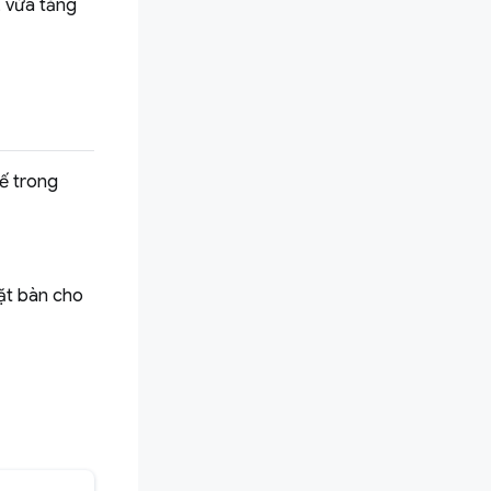
, vừa tăng
tế trong
ặt bàn cho