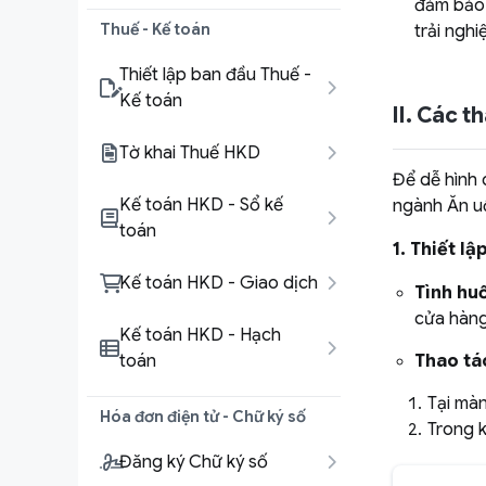
đảm bảo 
Thuế - Kế toán
trải nghi
Thiết lập ban đầu Thuế -
Kế toán
II. Các t
Tờ khai Thuế HKD
Để dễ hình 
Kế toán HKD - Sổ kế
ngành Ăn uốn
toán
1. Thiết lậ
Kế toán HKD - Giao dịch
Tình hu
cửa hàng
Kế toán HKD - Hạch
toán
Thao tá
Tại mà
Hóa đơn điện tử - Chữ ký số
Trong 
Đăng ký Chữ ký số