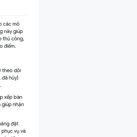
ho các mô
ng này giúp
p thủ công,
ao điểm.
 theo dõi
, đã hủy)
.
ắp xếp bàn
à giúp nhận
năng đặt
 phục vụ và