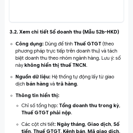
3.2. Xem chi tiết Sổ doanh thu (Mẫu S2b-HKD)
Công dụng:
Dùng để tính
Thuế GTGT
(theo
phương pháp trực tiếp trên doanh thu) và tách
biệt doanh thu theo nhóm ngành hàng. Lưu ý: sổ
này
không hiển thị thuế TNCN
.
Nguồn dữ liệu:
Hệ thống tự động lấy từ giao
dịch
bán hàng
và
trả hàng
.
Thông tin hiển thị:
Chỉ số tổng hợp:
Tổng doanh thu trong kỳ
,
Thuế GTGT phải nộp
.
Các cột chi tiết:
Ngày tháng
,
Giao dịch
,
Số
tiền
,
Thuế GTGT
,
Kênh bán
,
Mã giao dịch
.