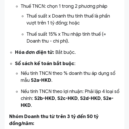
Thuế TNCN: chọn 1 trong 2 phương pháp
Thuế suất x Doanh thu tính thuế là phần
vượt trên 1 tỷ đồng; hoặc
Thuế suất 15% x Thu nhập tính thuế (=
Doanh thu - chi phí).
Hóa đơn điện tử:
Bắt buộc.
Sổ sách kế toán bắt buộc
:
Nếu tính TNCN theo % doanh thu áp dụng sổ
mẫu
S2a-HKD
.
Nếu tính TNCN theo lợi nhuận: Phải lập 4 loại sổ
chính:
S2b-HKD
,
S2c-HKD
,
S2d-HKD
,
S2e-
HKD
.
Nhóm Doanh thu từ trên 3 tỷ đến 50 tỷ
đồng/năm: