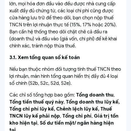
lớn, mọi hóa đơn đầu vào đều được nhà cung cấp
xuất đầy đủ chứng từ, các loại chi phí cũng được
cửa hàng lưu trữ để theo dõi, bạn chọn nộp thuế
TNCN trên lợi nhuận thực tế (15%, 17% hoặc 20%).
Bạn cần hệ thống theo dõi chặt chẽ cả đầu ra
(doanh thu) và đầu vào (giá vốn, chi phí) để kê khai
chính xác, tránh nộp thừa thuế.
3.1. Xem tổng quan sổ kế toán
Nếu bạn thuộc nhóm đối tượng tính thuế TNCN theo
lợi nhuận, màn hình tổng quan hiển thị đầy đủ 4 loại
sổ chính (S2b, S2c, S2d, S2e).
Các chỉ số tổng hợp bao gồm:
Tổng doanh thu
,
Tổng tiền thuế quý này
,
Tổng doanh thu lũy kế,
Tổng chi phí lũy kế, Chênh lệch lũy kế, Thuế
TNCN lũy kế phải nộp
,
Tổng chi phí
,
Giá trị tồn
kho hiện tại
,
Số dư tiền mặt/ ngân hàng hiện
tại
.