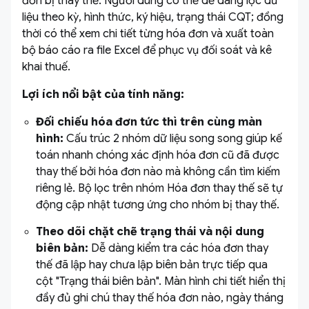
đơn bị thay thế. Người dùng có thể dễ dàng lọc dữ
liệu theo kỳ, hình thức, ký hiệu, trạng thái CQT; đồng
thời có thể xem chi tiết từng hóa đơn và xuất toàn
bộ báo cáo ra file Excel để phục vụ đối soát và kê
khai thuế.
Lợi ích nổi bật của tính năng:
Đối chiếu hóa đơn tức thì trên cùng màn
hình:
Cấu trúc 2 nhóm dữ liệu song song giúp kế
toán nhanh chóng xác định hóa đơn cũ đã được
thay thế bởi hóa đơn nào mà không cần tìm kiếm
riêng lẻ. Bộ lọc trên nhóm Hóa đơn thay thế sẽ tự
động cập nhật tương ứng cho nhóm bị thay thế.
Theo dõi chặt chẽ trạng thái và nội dung
biên bản:
Dễ dàng kiểm tra các hóa đơn thay
thế đã lập hay chưa lập biên bản trực tiếp qua
cột "Trạng thái biên bản". Màn hình chi tiết hiển thị
đầy đủ ghi chú thay thế hóa đơn nào, ngày tháng