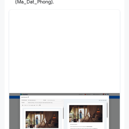
{Ma_Dat_Phong}.