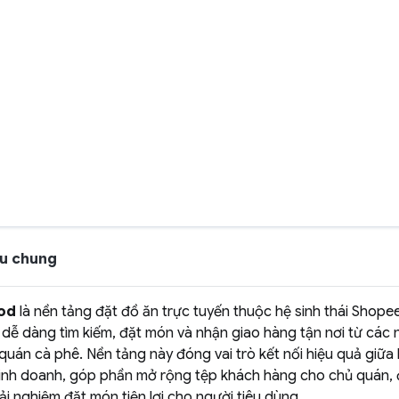
iệu chung
od
là nền tảng đặt đồ ăn trực tuyến thuộc hệ sinh thái Shope
dễ dàng tìm kiếm, đặt món và nhận giao hàng tận nơi từ các 
quán cà phê. Nền tảng này đóng vai trò kết nối hiệu quả giữ
kinh doanh, góp phần mở rộng tệp khách hàng cho chủ quán, 
ải nghiệm đặt món tiện lợi cho người tiêu dùng.