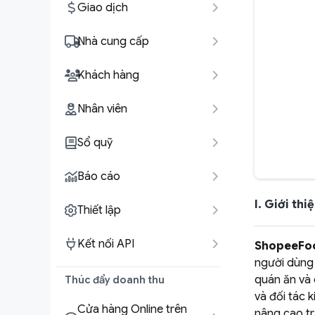
Giao dịch
Nhà cung cấp
Khách hàng
Nhân viên
Sổ quỹ
Báo cáo
I. Giới th
Thiết lập
Kết nối API
ShopeeFo
người dùng 
quán ăn và 
Thúc đẩy doanh thu
và đối tác 
Cửa hàng Online trên
nâng cao tr