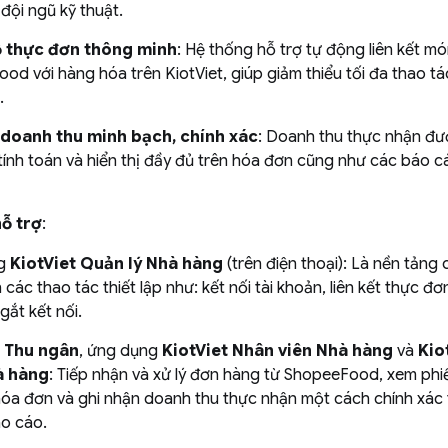
đội ngũ kỹ thuật.
 thực đơn thông minh
: Hệ thống hỗ trợ tự động liên kết mó
od với hàng hóa trên KiotViet, giúp giảm thiểu tối đa thao tá
.
 doanh thu minh bạch, chính xác
: Doanh thu thực nhận đư
tính toán và hiển thị đầy đủ trên hóa đơn cũng như các báo c
ỗ trợ
:
ng
KiotViet Quản lý Nhà hàng
(trên điện thoại): Là nền tảng 
 các thao tác thiết lập như: kết nối tài khoản, liên kết thực đơ
gắt kết nối.
h
Thu ngân
, ứng dụng
KiotViet Nhân viên Nhà hàng
và
Kio
à hàng
: Tiếp nhận và xử lý đơn hàng từ ShopeeFood, xem phi
 hóa đơn và ghi nhận doanh thu thực nhận một cách chính xác 
o cáo.