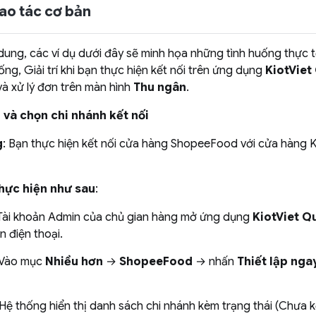
hao tác cơ bản
dung, các ví dụ dưới đây sẽ minh họa những tình huống thực 
ng, Giải trí khi bạn thực hiện kết nối trên ứng dụng
KiotViet
à xử lý đơn trên màn hình
Thu ngân
.
p và chọn chi nhánh kết nối
g
: Bạn thực hiện kết nối cửa hàng ShopeeFood với cửa hàng Ki
hực hiện như sau
:
 Tài khoản Admin của chủ gian hàng mở ứng dụng
KiotViet Q
n điện thoại.
 Vào mục
Nhiều hơn
→
ShopeeFood
→ nhấn
Thiết lập nga
 Hệ thống hiển thị danh sách chi nhánh kèm trạng thái (Chưa k