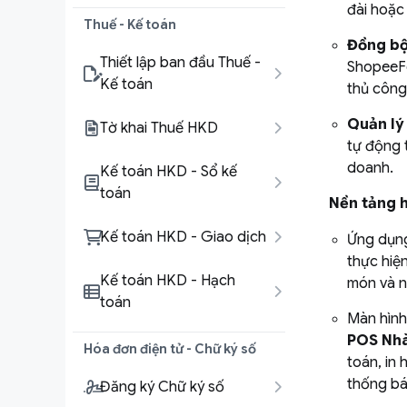
đài hoặc 
Thuế - Kế toán
Đồng bộ
Thiết lập ban đầu Thuế -
ShopeeFo
Kế toán
thủ công
Quản lý
Tờ khai Thuế HKD
tự động 
doanh.
Kế toán HKD - Sổ kế
toán
Nền tảng h
Kế toán HKD - Giao dịch
Ứng dụ
thực hiện
Kế toán HKD - Hạch
món và n
toán
Màn hìn
POS Nh
Hóa đơn điện tử - Chữ ký số
toán, in
thống bá
Đăng ký Chữ ký số