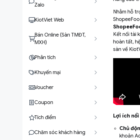
Zalo
Nhằm hỗ trợ
ShopeeFood 
KiotViet Web
ShopeeFo
Kết nối tài
Bán Online (Sàn TMĐT,
hoàn tất, h
MXH)
sàn về Kiot
Phân tích
Khuyến mại
Voucher
Coupon
Lợi ích nổ
Tích điểm
Chủ độn
Chăm sóc khách hàng
khoản Ad