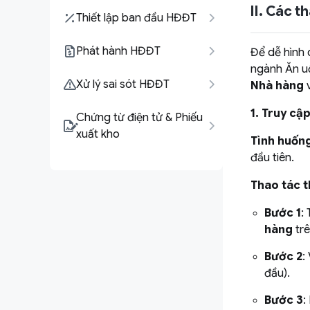
II. Các t
Thiết lập ban đầu HĐĐT
Phát hành HĐĐT
Để dễ hình 
ngành Ăn uố
Xử lý sai sót HĐĐT
Nhà hàng
v
1. Truy cậ
Chứng từ điện tử & Phiếu
xuất kho
Tình huốn
đầu tiên.
Thao tác t
Bước 1
:
hàng
trê
Bước 2
:
đầu).
Bước 3
: