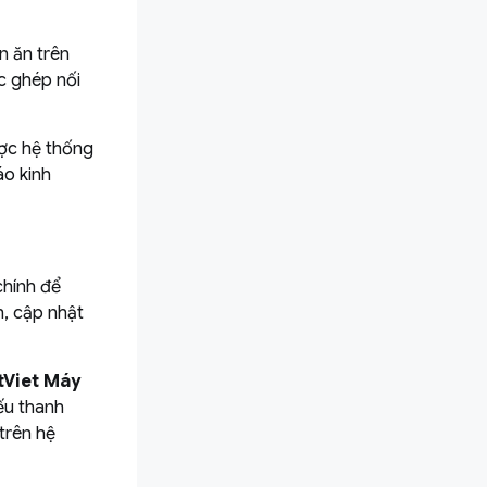
n ăn trên
c ghép nối
ợc hệ thống
áo kinh
chính để
n, cập nhật
tViet Máy
ếu thanh
trên hệ