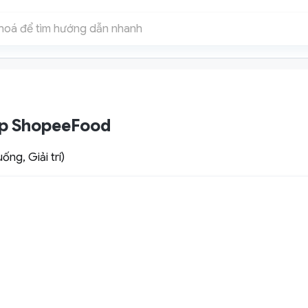
ợp ShopeeFood
ống, Giải trí)