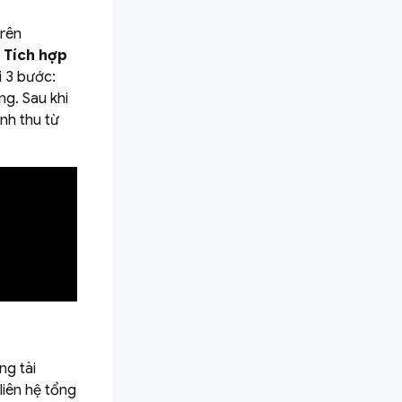
trên
g
Tích hợp
i 3 bước:
ng. Sau khi
nh thu từ
ng tài
liên hệ tổng