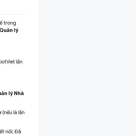
tế trong
 Quản lý
otViet lần
uản lý Nhà
y
(nếu là lần
ết nối; Đã