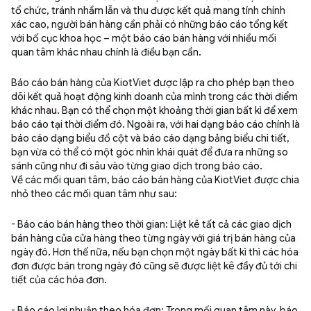
tổ chức, tránh nhầm lẫn và thu được kết quả mang tính chính
xác cao, người bán hàng cần phải có những báo cáo tổng kết
với bố cục khoa học – một báo cáo bán hàng với nhiều mối
quan tâm khác nhau chính là điều bạn cần.
Báo cáo bán hàng của KiotViet được lập ra cho phép bạn theo
dõi kết quả hoạt động kinh doanh của mình trong các thời điểm
khác nhau. Bạn có thể chọn một khoảng thời gian bất kì để xem
báo cáo tại thời điểm đó. Ngoài ra, với hai dạng báo cáo chính là
báo cáo dạng biểu đồ cột và báo cáo dạng bảng biểu chi tiết,
bạn vừa có thể có một góc nhìn khái quát để đưa ra những so
sánh cũng như đi sâu vào từng giao dịch trong báo cáo.
Về các mối quan tâm, báo cáo bán hàng của KiotViet được chia
nhỏ theo các mối quan tâm như sau:
- Báo cáo bán hàng theo thời gian: Liệt kê tất cả các giao dịch
bán hàng của cửa hàng theo từng ngày với giá trị bán hàng của
ngày đó. Hơn thế nữa, nếu bạn chọn một ngày bất kì thì các hóa
đơn được bán trong ngày đó cũng sẽ được liệt kê đầy đủ tới chi
tiết của các hóa đơn.
- Báo cáo lợi nhuận theo hóa đơn: Trong mối quan tâm này, báo