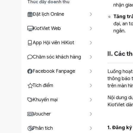
Thúc đẩy doanh thu
nhận gia
Đặt lịch Online
Tăng tr
đại, an t
KiotViet Web
ngân.
App Hội viên HiKiot
II. Các t
Chăm sóc khách hàng
Facebook Fanpage
Luồng hoạt
thông báo 
Tích điểm
trên màn h
Nội dung dư
Khuyến mại
KiotViet dà
Voucher
1. Đăng ký 
Phân tích