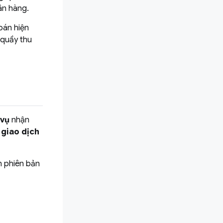
ân hàng.
oán hiện
 quầy thu
 vụ
nhận
 giao dịch
n phiên bản