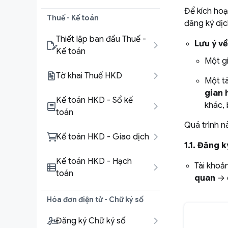
Để kích hoạ
Thuế - Kế toán
đăng ký dịc
Thiết lập ban đầu Thuế -
Lưu ý v
Kế toán
Một gi
Tờ khai Thuế HKD
Một t
gian 
Kế toán HKD - Sổ kế
khác, 
toán
Quá trình n
Kế toán HKD - Giao dịch
1.1. Đăng k
Kế toán HKD - Hạch
Tài khoả
toán
quan
→ 
Hóa đơn điện tử - Chữ ký số
Đăng ký Chữ ký số