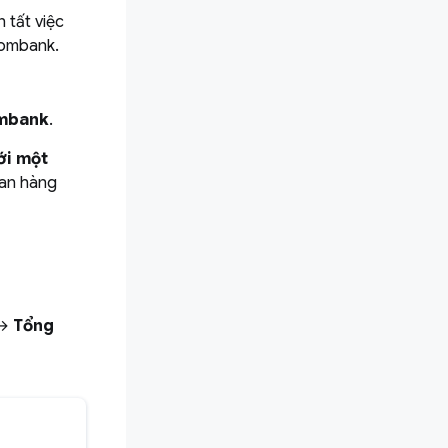
 tất việc
tcombank.
ombank
.
với một
ian hàng
→
Tổng