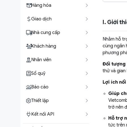
Hàng hóa
Giao dịch
I. Giới t
Nhà cung cấp
Nhằm hỗ trợ
cùng ngân 
Khách hàng
phương phá
Nhân viên
Đối tượng
thử và gian
Sổ quỹ
Lợi ích nổ
Báo cáo
Giúp ch
Vietcomb
Thiết lập
trở nên đ
Kết nối API
Hỗ trợ 
tức trên