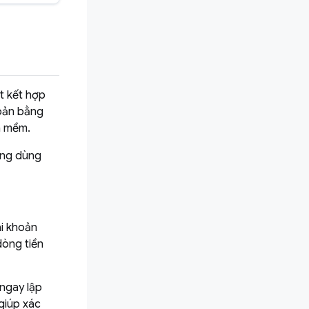
et kết hợp
oản bằng
n mềm.
àng dùng
ài khoản
dòng tiền
ngay lập
 giúp xác