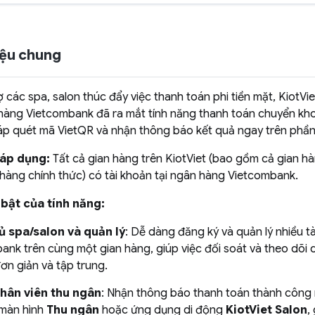
hiệu chung
 các spa, salon thúc đẩy việc thanh toán phi tiền mặt, KiotVi
hàng Vietcombank đã ra mắt tính năng thanh toán chuyển kh
p quét mã VietQR và nhận thông báo kết quả ngay trên phầ
 áp dụng:
Tất cả gian hàng trên KiotViet (bao gồm cả gian h
 hàng chính thức) có tài khoản tại ngân hàng Vietcombank.
i bật của tính năng:
ủ spa/salon và quản lý
: Dễ dàng đăng ký và quản lý nhiều t
ank trên cùng một gian hàng, giúp việc đối soát và theo dõi 
ơn giản và tập trung.
nhân viên thu ngân
: Nhận thông báo thanh toán thành công 
 màn hình
Thu ngân
hoặc ứng dụng di động
KiotViet Salon
,