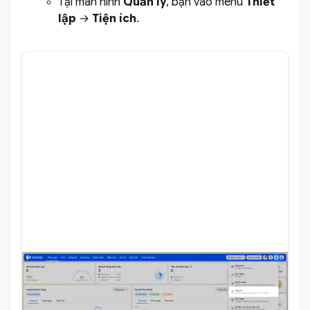
Tại màn hình
Quản lý
, bạn vào menu
Thiết
lập
→
Tiện ích
.