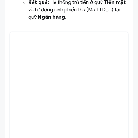
Kết quả
:
Hệ thống trừ tiền ở quỹ
Tiền mặt
và tự động sinh phiếu thu (Mã TTD_...) tại
quỹ
Ngân hàng
.