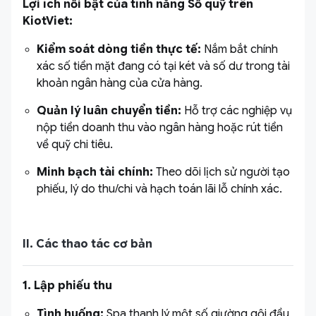
Lợi ích nổi bật của tính năng Sổ quỹ trên
KiotViet:
Kiểm soát dòng tiền thực tế:
Nắm bắt chính
xác số tiền mặt đang có tại két và số dư trong tài
khoản ngân hàng của cửa hàng.
Quản lý luân chuyển tiền:
Hỗ trợ các nghiệp vụ
nộp tiền doanh thu vào ngân hàng hoặc rút tiền
về quỹ chi tiêu.
Minh bạch tài chính:
Theo dõi lịch sử người tạo
phiếu, lý do thu/chi và hạch toán lãi lỗ chính xác.
II. Các thao tác cơ bản
1. Lập phiếu thu
Tình huống:
Spa thanh lý một số giường gội đầu