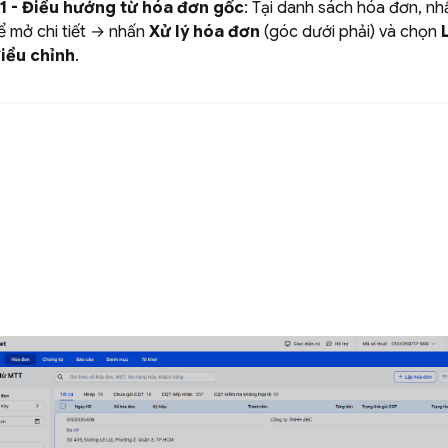
1 - Điều hướng từ hóa đơn gốc
: Tại danh sách hóa đơn, n
ể mở chi tiết → nhấn
Xử lý hóa đơn
(góc dưới phải) và chọn
iều chỉnh
.