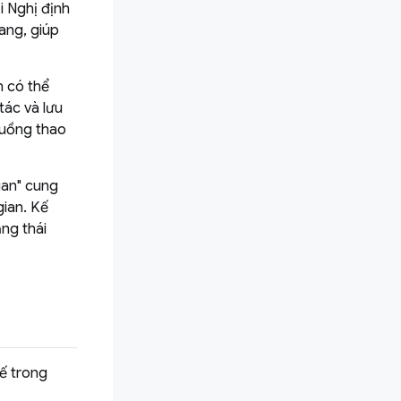
i Nghị định
ang, giúp
 có thể
tác và lưu
 luồng thao
uan" cung
gian. Kế
ạng thái
tế trong