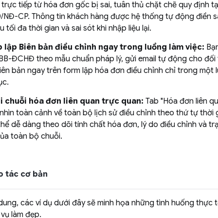
trực tiếp từ hóa đơn gốc bị sai, tuân thủ chặt chẽ quy định tạ
/NĐ-CP. Thông tin khách hàng được hệ thống tự động điền s
u tối đa thời gian và sai sót khi nhập liệu lại.
 lập Biên bản điều chỉnh ngay trong luồng làm việc:
Bạn
 BB-ĐCHĐ theo mẫu chuẩn pháp lý, gửi email tự động cho đối 
 biên bản ngay trên form lập hóa đơn điều chỉnh chỉ trong một
ục.
i chuỗi hóa đơn liên quan trực quan:
Tab "Hóa đơn liên q
hìn toàn cảnh về toàn bộ lịch sử điều chỉnh theo thứ tự thời 
hể dễ dàng theo dõi tính chất hóa đơn, lý do điều chỉnh và tr
của toàn bộ chuỗi.
ao tác cơ bản
dung, các ví dụ dưới đây sẽ minh họa những tình huống thực 
 vụ làm đẹp.