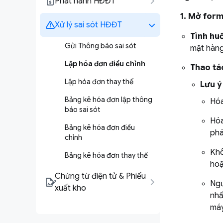
Phát hành HĐĐT
1. Mở form
Xử lý sai sót HĐĐT
Tình hu
Gửi Thông báo sai sót
mặt hàng
Lập hóa đơn điều chỉnh
Thao tá
Lập hóa đơn thay thế
Lưu ý
Bảng kê hóa đơn lập thông
Hóa
báo sai sót
Hóa
Bảng kê hóa đơn điều
phá
chỉnh
Khô
Bảng kê hóa đơn thay thế
hoặ
Chứng từ điện tử & Phiếu
Ngư
xuất kho
nhấ
máy