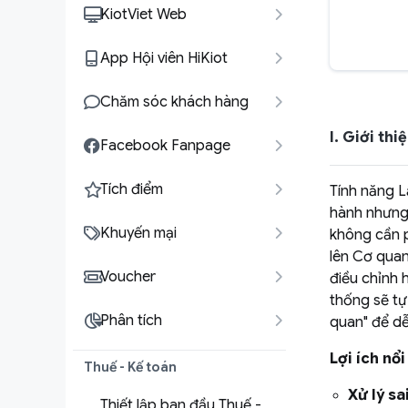
KiotViet Web
App Hội viên HiKiot
Chăm sóc khách hàng
I. Giới th
Facebook Fanpage
Tích điểm
Tính năng L
hành nhưng 
Khuyến mại
không cần p
lên Cơ quan
Voucher
điều chỉnh 
thống sẽ tự
Phân tích
quan" để dễ
Lợi ích nổ
Thuế - Kế toán
Xử lý sa
Thiết lập ban đầu Thuế -