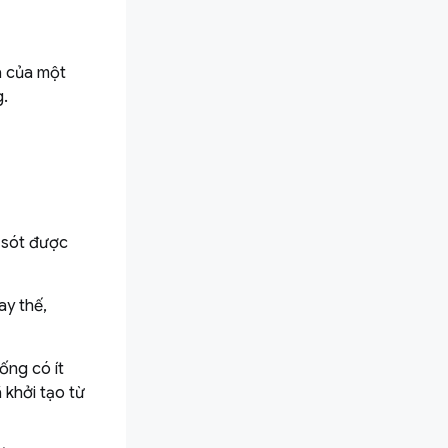
á của một
g.
 sót được
ay thế,
ống có ít
 khởi tạo từ