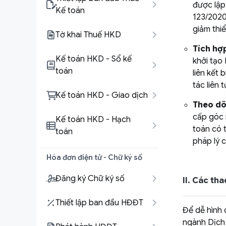
được lập 
Kế toán
123/2020
giảm thiể
Tờ khai Thuế HKD
Tích hợp
Kế toán HKD - Sổ kế
khởi tạo
toán
liên kết
tác liên t
Kế toán HKD - Giao dịch
Theo dõ
cấp góc n
Kế toán HKD - Hạch
toán có t
toán
pháp lý 
Hóa đơn điện tử - Chữ ký số
Đăng ký Chữ ký số
II. Các th
Thiết lập ban đầu HĐĐT
Để dễ hình 
ngành
Dịch