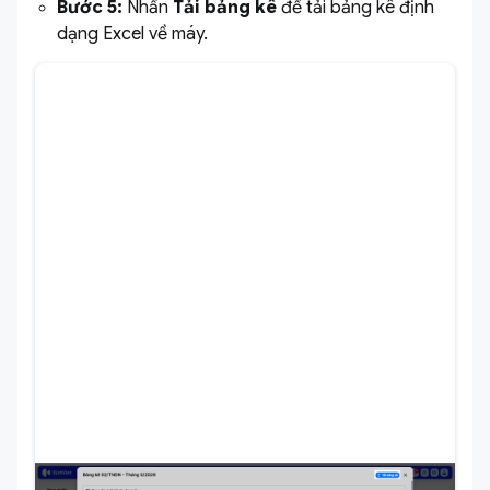
Bước 5:
Nhấn
Tải bảng kê
để tải bảng kê định
dạng Excel về máy.