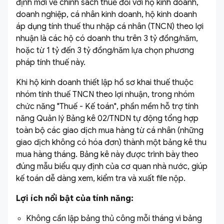
định mới về chính sách thuế đối với hộ kinh doanh,
doanh nghiệp, cá nhân kinh doanh, hộ kinh doanh
áp dụng tính thuế thu nhập cá nhân (TNCN) theo lợi
nhuận là các hộ có doanh thu trên 3 tỷ đồng/năm,
hoặc từ 1 tỷ đến 3 tỷ đồng/năm lựa chọn phương
pháp tính thuế này.
Khi hộ kinh doanh thiết lập hồ sơ khai thuế thuộc
nhóm tính thuế TNCN theo lợi nhuận, trong nhóm
chức năng "Thuế - Kế toán", phần mềm hỗ trợ tính
năng Quản lý Bảng kê 02/TNDN tự động tổng hợp
toàn bộ các giao dịch mua hàng từ cá nhân (những
giao dịch không có hóa đơn) thành một bảng kê thu
mua hàng tháng. Bảng kê này được trình bày theo
đúng mẫu biểu quy định của cơ quan nhà nước, giúp
kế toán dễ dàng xem, kiểm tra và xuất file nộp.
Lợi ích nổi bật của tính năng:
Không cần lập bảng thủ công mỗi tháng vì bảng