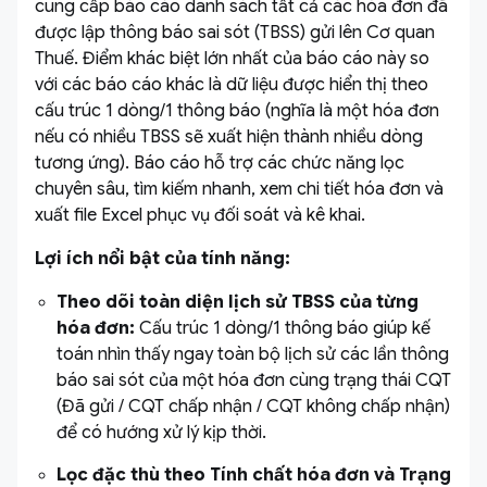
cung cấp báo cáo danh sách tất cả các hóa đơn đã
được lập thông báo sai sót (TBSS) gửi lên Cơ quan
Thuế. Điểm khác biệt lớn nhất của báo cáo này so
với các báo cáo khác là dữ liệu được hiển thị theo
cấu trúc 1 dòng/1 thông báo (nghĩa là một hóa đơn
nếu có nhiều TBSS sẽ xuất hiện thành nhiều dòng
tương ứng). Báo cáo hỗ trợ các chức năng lọc
chuyên sâu, tìm kiếm nhanh, xem chi tiết hóa đơn và
xuất file Excel phục vụ đối soát và kê khai.
Lợi ích nổi bật của tính năng:
Theo dõi toàn diện lịch sử TBSS của từng
hóa đơn:
Cấu trúc 1 dòng/1 thông báo giúp kế
toán nhìn thấy ngay toàn bộ lịch sử các lần thông
báo sai sót của một hóa đơn cùng trạng thái CQT
(Đã gửi / CQT chấp nhận / CQT không chấp nhận)
để có hướng xử lý kịp thời.
Lọc đặc thù theo Tính chất hóa đơn và Trạng