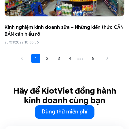
Kinh nghiệm kinh doanh sữa – Những kiến thức CĂN
BẢN cần hiểu rõ
25/01/2022 10:38:56
1
2
3
4
…
8
Hãy để KiotViet đồng hành
kinh doanh cùng bạn
Dùng thử miễn phí