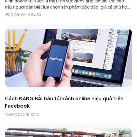
Kinh doanh túi xách là một lĩnh vực đem lại lợi nhuận khá cao
nếu người bán biết lựa chọn sản phẩm độc đáo, giá cả phù hợp
và biết cách trưng bày túi xách đơn giản mà thu hút khách hàng.
25/01/2022 10:54:53
Vậy đâu là…
Cách ĐĂNG BÀI bán túi xách online hiệu quả trên
Facebook
18/01/2022 15:12:19