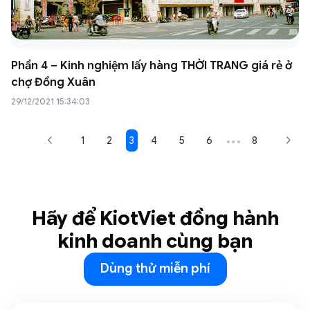
Phần 4 – Kinh nghiệm lấy hàng THỜI TRANG giá rẻ ở
chợ Đồng Xuân
29/12/2021 15:34:03
1
2
3
4
5
6
…
8
Hãy để KiotViet đồng hành
kinh doanh cùng bạn
Dùng thử miễn phí