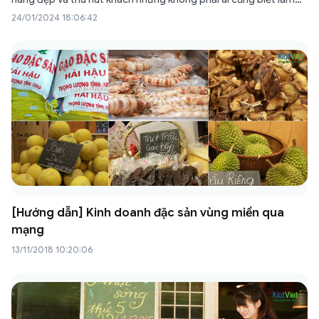
thế nào để có được điều đó. Dưới đây là gợi ý về 7+ cách trang
24/01/2024 18:06:42
trí shop quần áo…
[Hướng dẫn] Kinh doanh đặc sản vùng miền qua
mạng
13/11/2018 10:20:06