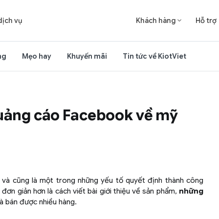
dịch vụ
Khách hàng
Hỗ trợ

ng
Mẹo hay
Khuyến mãi
Tin tức về KiotViet
uảng cáo Facebook về mỹ
ở và cũng là một trong những yếu tố quyết định thành công
đơn giản hơn là cách viết bài giới thiệu về sản phẩm,
những
à bán được nhiều hàng.