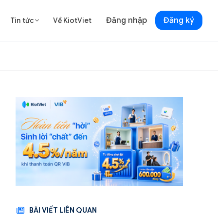
Đăng nhập
Đăng ký
Tin tức
Về KiotViet

BÀI VIẾT LIÊN QUAN