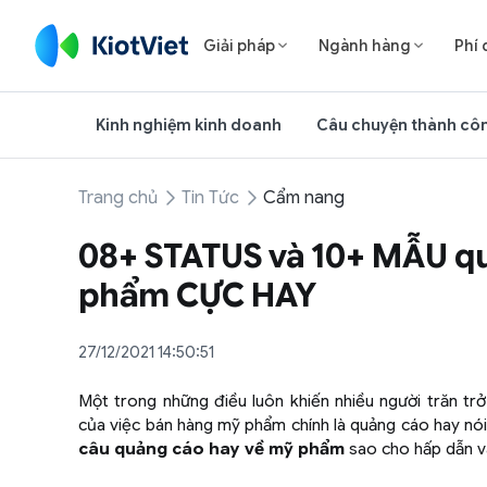
Giải pháp
Ngành hàng
Phí 


Kinh nghiệm kinh doanh
Câu chuyện thành cô
Trang chủ
Tin Tức
Cẩm nang
08+ STATUS và 10+ MẪU q
phẩm CỰC HAY
27/12/2021 14:50:51
Một trong những điều luôn khiến nhiều người trăn tr
của việc bán hàng mỹ phẩm chính là quảng cáo hay nói 
câu quảng cáo hay về mỹ phẩm
sao cho hấp dẫn v