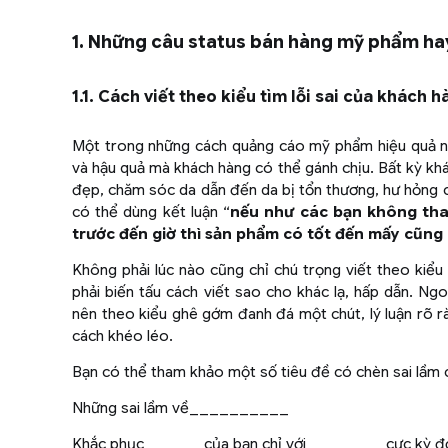
1. Những câu status bán hàng mỹ phẩm ha
1.1. Cách viết theo kiểu tìm lỗi sai của khách 
Một trong những cách quảng cáo mỹ phẩm hiệu quả nhất
và hậu quả mà khách hàng có thể gánh chịu. Bất kỳ khác
đẹp, chăm sóc da dẫn đến da bị tổn thương, hư hỏng cũ
có thể dùng kết luận “
nếu như các bạn không tha
trước đến giờ thì sản phẩm có tốt đến mấy cũng 
Không phải lúc nào cũng chỉ chú trọng viết theo ki
phải biến tấu cách viết sao cho khác lạ, hấp dẫn. Ngo
nên theo kiểu ghê gớm đanh đá một chút, lý luận rõ 
cách khéo léo.
Bạn có thể tham khảo một số tiêu đề có chèn sai lầm 
Những sai lầm về__________
Khắc phục______của bạn chỉ với________cực kỳ đơ