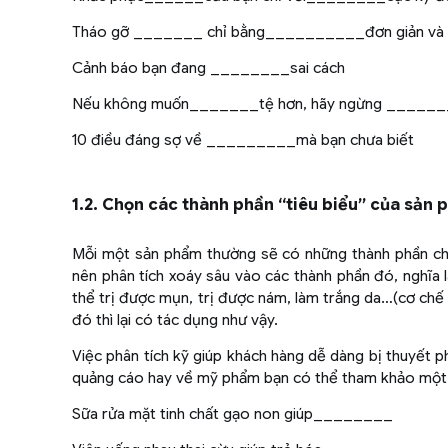
Tháo gỡ _______ chỉ bằng__________đơn giản và 
Cảnh báo bạn đang ________sai cách
Nếu không muốn_______tệ hơn, hãy ngừng _____
10 điều đáng sợ về _________mà bạn chưa biết
1.2. Chọn các thành phần “tiêu biểu” của sản 
Mỗi một sản phẩm thường sẽ có những thành phần ch
nên phân tích xoáy sâu vào các thành phần đó, nghĩa là
thể trị được mụn, trị được nám, làm trắng da…(cơ chế 
đó thì lại có tác dụng như vậy.
Việc phân tích kỹ giúp khách hàng dễ dàng bị thuyết
quảng cáo hay về mỹ phẩm bạn có thể tham khảo một s
Sữa rửa mặt tinh chất gạo non giúp________