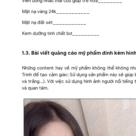
Viên uống nhau thai cừu giúp trẻ hóa________
Mặt nạ vàng 24k___________
Mặt nạ đất sét___________
Kem dưỡng tinh chất bơ_________
1.3. Bài viết quảng cáo mỹ phẩm đính kèm hình
Những content hay về mỹ phẩm không thể không nhắc 
Trinh để tạo cảm giác: Sử dụng sản phẩm này sẽ giúp
và trắng…). Với việc sử dụng hình ảnh người nổi tiếng t
và quan tâm.