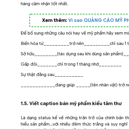
hàng cảm nhận tốt nhất.
Xem thêm:
Vì sao QUẢNG CÁO MỸ PH
Để bổ sung những câu nói hay về mỹ phẩm hãy xem một
Biến hóa từ_________trở nên_________chỉ sau 1 
Sở hữu________(tác dụng sau khi dùng sản phẩm)__
Gấp đôi_______chỉ trong 1 tháng nhờ________
Sự thật đằng sau__________
____________đang giúp _____(tên nhân vật) trở nê
1.5. Viết caption bán mỹ phẩm kiểu tâm thư
Là dạng status kể về những trăn trở của chính bản th
hiểu sản phẩm...với nhiều đêm thức trắng và suy ngh