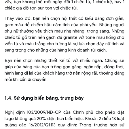
vậy, bạn không thể mỗi ngày đổi 1 chiếc tủ, 1 chiếc kệ, hay 1
chiếc giá đỡ ton sur ton với chiếc túi.
Thay vào đó, bạn nên chọn nội thất có kiểu dáng đơn giản,
gam màu dễ chiếm hữu cảm tình của phái yếu. Những người
phụ nữ thường yêu thích màu nhẹ nhàng, trong sáng. Những
chiếc tủ gỗ trên nền gạch đá granite với tone màu hồng cho
viền tủ và màu trắng cho tường là sự lựa chọn đầy nữ tính và
sang trọng cho những cửa hàng kinh doanh túi xách.
Bạn nên chọn những thiết kế tủ với nhiều ngăn. Chúng sẽ
giúp cửa hàng của bạn trông gọn gàng, ngăn nắp, đồng thời,
hành lang đi lại của khách hàng trở nên rộng rãi, thoáng đãng
mỗi khi cần di chuyển.
1.4. Sử dụng biển bảng, trưng bày
Nghị định 103/2009/NĐ-CP của Chính phủ cho phép đặt
logo không quá 20% diện tích biển hiệu. Khoản 2 điều 18 luật
quảng cáo 16/2012/QH13 quy định: Trong trường hợp sử