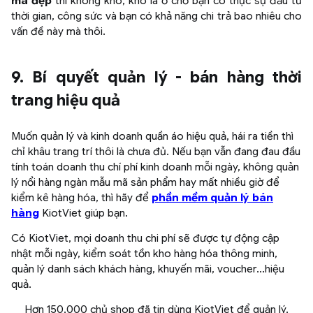
mà đẹp
thì không khó, khó là ở chỗ bạn có thực sự đầu tư
thời gian, công sức và bạn có khả năng chi trả bao nhiêu cho
vấn đề này mà thôi.
9. Bí quyết quản lý - bán hàng thời
trang hiệu quả
Muốn quản lý và kinh doanh quần áo hiệu quả, hái ra tiền thì
chỉ khâu trang trí thôi là chưa đủ. Nếu bạn vẫn đang đau đầu
tính toán doanh thu chí phí kinh doanh mỗi ngày, không quản
lý nổi hàng ngàn mẫu mã sản phẩm hay mất nhiều giờ để
kiểm kê hàng hóa, thì hãy để
phần mềm quản lý bán
hàng
KiotViet giúp bạn.
Có KiotViet, mọi doanh thu chi phí sẽ được tự động cập
nhật mỗi ngày, kiểm soát tồn kho hàng hóa thông minh,
quản lý danh sách khách hàng, khuyến mãi, voucher...hiệu
quả.
Hơn 150.000 chủ shop đã tin dùng KiotViet để quản lý.