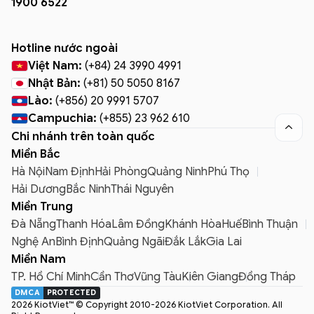
1900 6522
Hotline nước ngoài
Việt Nam:
(+84) 24 3990 4991
Nhật Bản:
(+81) 50 5050 8167
Lào:
(+856) 20 9991 5707
Campuchia:
(+855) 23 962 610

Chi nhánh trên toàn quốc
Miền Bắc
Hà Nội
Nam Định
Hải Phòng
Quảng Ninh
Phú Thọ
Hải Dương
Bắc Ninh
Thái Nguyên
Miền Trung
Đà Nẵng
Thanh Hóa
Lâm Đồng
Khánh Hòa
Huế
Bình Thuận
Nghệ An
Bình Định
Quảng Ngãi
Đắk Lắk
Gia Lai
Miền Nam
TP. Hồ Chí Minh
Cần Thơ
Vũng Tàu
Kiên Giang
Đồng Tháp
DMCA
PROTECTED
2026 KiotViet™ © Copyright 2010-2026 KiotViet Corporation. All