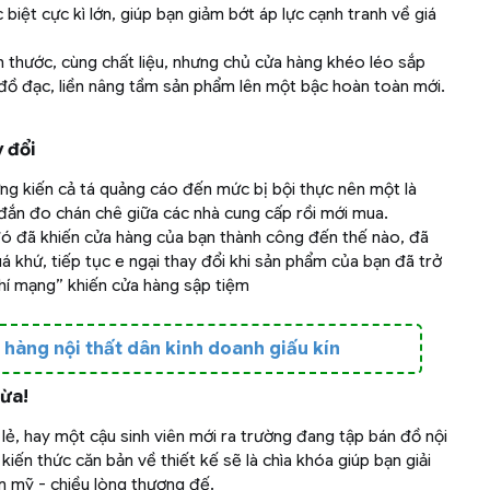
biệt cực kì lớn, giúp bạn giảm bớt áp lực cạnh tranh về giá
 thước, cùng chất liệu, nhưng chủ cửa hàng khéo léo sắp
 đồ đạc, liền nâng tầm sản phẩm lên một bậc hoàn toàn mới.
 đổi
g kiến cả tá quảng cáo đến mức bị bội thực nên một là
đắn đo chán chê giữa các nhà cung cấp rồi mới mua.
đó đã khiến cửa hàng của bạn thành công đến thế nào, đã
á khứ, tiếp tục e ngại thay đổi khi sản phẩm của bạn đã trở
hí mạng” khiến cửa hàng sập tiệm
hàng nội thất dân kinh doanh giấu kín
hừa!
lẻ, hay một cậu sinh viên mới ra trường đang tập bán đồ nội
kiến thức căn bản về thiết kế sẽ là chìa khóa giúp bạn giải
ẩm mỹ - chiều lòng thượng đế.