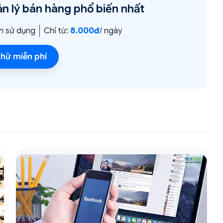
n lý bán hàng
phổ biến nhất
h sử dụng
Chỉ từ:
8.000đ
/ ngày
hử miễn phí