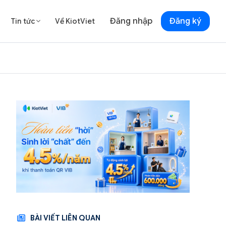
Đăng nhập
Đăng ký
Tin tức
Về KiotViet

BÀI VIẾT LIÊN QUAN