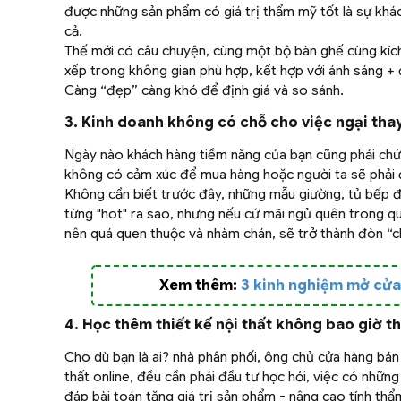
được những sản phẩm có giá trị thẩm mỹ tốt là sự khác 
cả.
Thế mới có câu chuyện, cùng một bộ bàn ghế cùng kích
xếp trong không gian phù hợp, kết hợp với ánh sáng +
Càng “đẹp” càng khó để định giá và so sánh.
3. Kinh doanh không có chỗ cho việc ngại thay
Ngày nào khách hàng tiềm năng của bạn cũng phải chứn
không có cảm xúc để mua hàng hoặc người ta sẽ phải 
Không cần biết trước đây, những mẫu giường, tủ bếp 
từng "hot" ra sao, nhưng nếu cứ mãi ngủ quên trong qu
nên quá quen thuộc và nhàm chán, sẽ trở thành đòn “c
Xem thêm:
3 kinh nghiệm mở cửa 
4. Học thêm thiết kế nội thất không bao giờ t
Cho dù bạn là ai? nhà phân phối, ông chủ cửa hàng bán 
thất online, đều cần phải đầu tư học hỏi, việc có những 
đáp bài toán tăng giá trị sản phẩm - nâng cao tính th