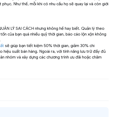
 phục. Như thế, mỗi khi có nhu cầu họ sẽ quay lại và còn giới
g QUẢN LÝ SAI CÁCH nhưng không hề hay biết. Quản lý theo
ốn của bạn quá nhiều quỹ thời gian, báo cáo lộn xộn không
.
hất
sẽ giúp bạn tiết kiệm 50% thời gian, giảm 30% chi
ao hiệu suất bán hàng. Ngoài ra, với tính năng lưu trữ đầy đủ
phân nhóm và xây dựng các chương trình ưu đãi hoặc chăm