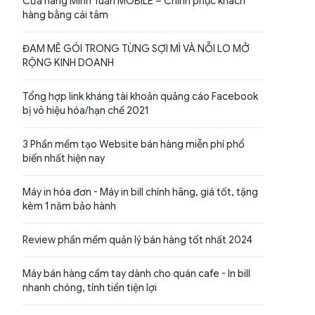
Cửa hàng Minh Tuấn MOBILE – Chinh phục khách
hàng bằng cái tâm
ĐAM MÊ GÓI TRONG TỪNG SỢI MÌ VÀ NỖI LO MỞ
RỘNG KINH DOANH
Tổng hợp link kháng tài khoản quảng cáo Facebook
bị vô hiệu hóa/hạn chế 2021
3 Phần mềm tạo Website bán hàng miễn phí phổ
biến nhất hiện nay
Máy in hóa đơn - Máy in bill chính hãng, giá tốt, tặng
kèm 1 năm bảo hành
Review phần mềm quản lý bán hàng tốt nhất 2024
Máy bán hàng cầm tay dành cho quán cafe - In bill
nhanh chóng, tính tiền tiện lợi