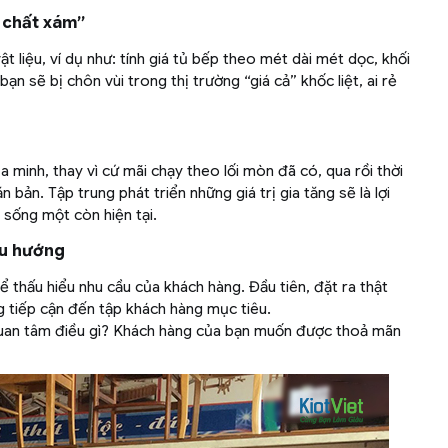
n chất xám”
 liệu, ví dụ như: tính giá tủ bếp theo mét dài mét dọc, khối
ạn sẽ bị chôn vùi trong thị trường “giá cả” khốc liệt, ai rẻ
 minh, thay vì cứ mãi chạy theo lối mòn đã có, qua rồi thời
n bản. Tập trung phát triển những giá trị gia tăng sẽ là lợi
 sống một còn hiện tại.
xu hướng
 thấu hiểu nhu cầu của khách hàng. Đầu tiên, đặt ra thật
g tiếp cận đến tập khách hàng mục tiêu.
 quan tâm điều gì? Khách hàng của bạn muốn được thoả mãn