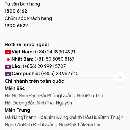
Tư vấn bán hàng
1800 6162
Chăm sóc khách hàng
1900 6522
Hotline nước ngoài
Việt Nam:
(+84) 24 3990 4991
Nhật Bản:
(+81) 50 5050 8167
Lào:
(+856) 20 9991 5707
Campuchia:
(+855) 23 962 610

Chi nhánh trên toàn quốc
Miền Bắc
Hà Nội
Nam Định
Hải Phòng
Quảng Ninh
Phú Thọ
Hải Dương
Bắc Ninh
Thái Nguyên
Miền Trung
Đà Nẵng
Thanh Hóa
Lâm Đồng
Khánh Hòa
Huế
Bình Thuận
Nghệ An
Bình Định
Quảng Ngãi
Đắk Lắk
Gia Lai