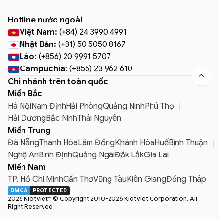
Hotline nước ngoài
Việt Nam:
(+84) 24 3990 4991
Nhật Bản:
(+81) 50 5050 8167
Lào:
(+856) 20 9991 5707
Campuchia:
(+855) 23 962 610

Chi nhánh trên toàn quốc
Miền Bắc
Hà Nội
Nam Định
Hải Phòng
Quảng Ninh
Phú Thọ
Hải Dương
Bắc Ninh
Thái Nguyên
Miền Trung
Đà Nẵng
Thanh Hóa
Lâm Đồng
Khánh Hòa
Huế
Bình Thuận
Nghệ An
Bình Định
Quảng Ngãi
Đắk Lắk
Gia Lai
Miền Nam
TP. Hồ Chí Minh
Cần Thơ
Vũng Tàu
Kiên Giang
Đồng Tháp
DMCA
PROTECTED
2026 KiotViet™ © Copyright 2010-2026 KiotViet Corporation. All
Right Reserved