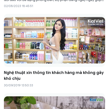
sức lực và trí lực để đạt được mục tiêu về doanh thu, lợi nhuận.
02/08/2023 18:45:51
Nguồn nhân lực là yếu…
Nghệ thuật xin thông tin khách hàng mà không gây
khó chịu
30/09/2019 13:50:33