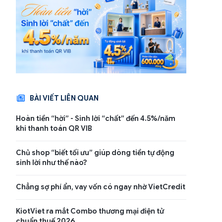
BÀI VIẾT LIÊN QUAN
Vay đúng nơi – Khơi dòng vốn: VPBank và
Giảm 
Hoàn tiền “hời” - Sinh lời “chất” đến 4.5%/năm
KiotViet tiếp sức kinh doanh
TNEX
khi thanh toán QR VIB
4/07/2026 21:56:22
23/07/
Chủ shop “biết tối ưu” giúp dòng tiền tự động
sinh lời như thế nào?
Chẳng sợ phí ẩn, vay vốn có ngay nhờ VietCredit
KiotViet ra mắt Combo thương mại điện tử
chuẩn thuế 2026