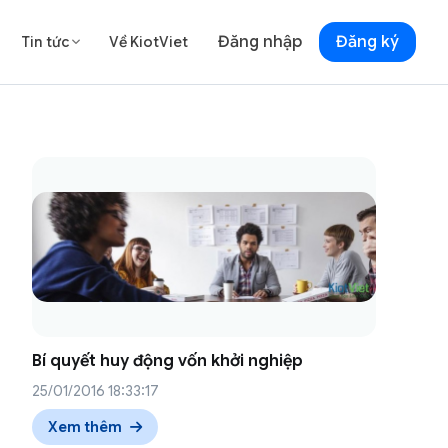
Đăng nhập
Đăng ký
Tin tức
Về KiotViet

Bí quyết huy động vốn khởi nghiệp
25/01/2016 18:33:17
Xem thêm