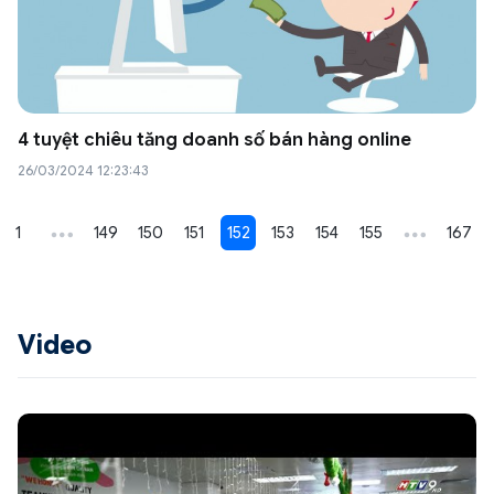
4 tuyệt chiêu tăng doanh số bán hàng online
26/03/2024 12:23:43
1
…
149
150
151
152
153
154
155
…
167
Video