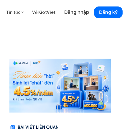
Đăng nhập
Đăng ký
Tin tức
Về KiotViet

BÀI VIẾT LIÊN QUAN