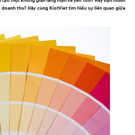
ốn tạo một không gian lãng mạn và yên tĩnh? Hay bạn muốn
doanh thu? Hãy cùng KiotViet tìm hiểu sự liên quan giữa