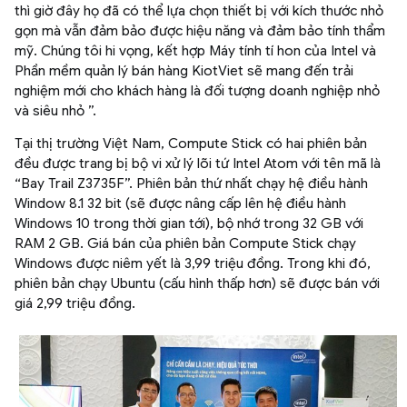
thì giờ đây họ đã có thể lựa chọn thiết bị với kích thước nhỏ
gọn mà vẫn đảm bảo được hiệu năng và đảm bảo tính thẩm
mỹ. Chúng tôi hi vọng, kết hợp Máy tính tí hon của Intel và
Phần mềm quản lý bán hàng KiotViet sẽ mang đến trải
nghiệm mới cho khách hàng là đối tượng doanh nghiệp nhỏ
và siêu nhỏ ”.
Tại thị trường Việt Nam, Compute Stick có hai phiên bản
đều được trang bị bộ vi xử lý lõi tứ Intel Atom với tên mã là
“Bay Trail Z3735F”. Phiên bản thứ nhất chạy hệ điều hành
Window 8.1 32 bit (sẽ được nâng cấp lên hệ điều hành
Windows 10 trong thời gian tới), bộ nhớ trong 32 GB với
RAM 2 GB. Giá bán của phiên bản Compute Stick chạy
Windows được niêm yết là 3,99 triệu đồng. Trong khi đó,
phiên bản chạy Ubuntu (cấu hình thấp hơn) sẽ được bán với
giá 2,99 triệu đồng.