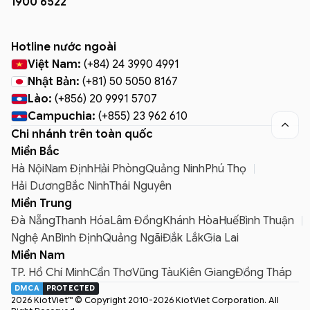
1900 6522
Hotline nước ngoài
Việt Nam:
(+84) 24 3990 4991
Nhật Bản:
(+81) 50 5050 8167
Lào:
(+856) 20 9991 5707
Campuchia:
(+855) 23 962 610

Chi nhánh trên toàn quốc
Miền Bắc
Hà Nội
Nam Định
Hải Phòng
Quảng Ninh
Phú Thọ
Hải Dương
Bắc Ninh
Thái Nguyên
Miền Trung
Đà Nẵng
Thanh Hóa
Lâm Đồng
Khánh Hòa
Huế
Bình Thuận
Nghệ An
Bình Định
Quảng Ngãi
Đắk Lắk
Gia Lai
Miền Nam
TP. Hồ Chí Minh
Cần Thơ
Vũng Tàu
Kiên Giang
Đồng Tháp
DMCA
PROTECTED
2026 KiotViet™ © Copyright 2010-2026 KiotViet Corporation. All