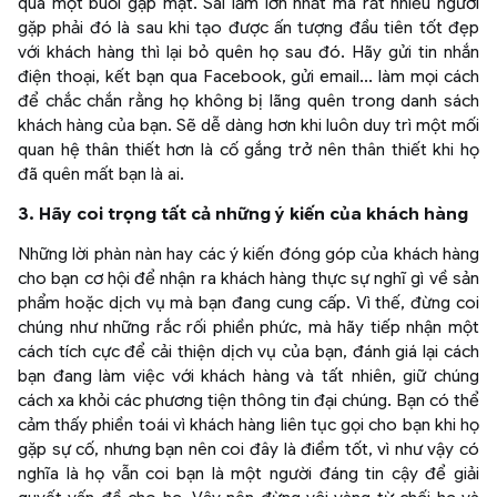
qua một buổi gặp mặt. Sai lầm lớn nhất mà rất nhiều người
gặp phải đó là sau khi tạo được ấn tượng đầu tiên tốt đẹp
với khách hàng thì lại bỏ quên họ sau đó. Hãy gửi tin nhắn
điện thoại, kết bạn qua Facebook, gửi email... làm mọi cách
để chắc chắn rằng họ không bị lãng quên trong danh sách
khách hàng của bạn. Sẽ dễ dàng hơn khi luôn duy trì một mối
quan hệ thân thiết hơn là cố gắng trở nên thân thiết khi họ
đã quên mất bạn là ai.
3. Hãy coi trọng tất cả những ý kiến của khách hàng
Những lời phàn nàn hay các ý kiến đóng góp của khách hàng
cho bạn cơ hội để nhận ra khách hàng thực sự nghĩ gì về sản
phẩm hoặc dịch vụ mà bạn đang cung cấp. Vì thế, đừng coi
chúng như những rắc rối phiền phức, mà hãy tiếp nhận một
cách tích cực để cải thiện dịch vụ của bạn, đánh giá lại cách
bạn đang làm việc với khách hàng và tất nhiên, giữ chúng
cách xa khỏi các phương tiện thông tin đại chúng. Bạn có thể
cảm thấy phiền toái vì khách hàng liên tục gọi cho bạn khi họ
gặp sự cố, nhưng bạn nên coi đây là điềm tốt, vì như vậy có
nghĩa là họ vẫn coi bạn là một người đáng tin cậy để giải