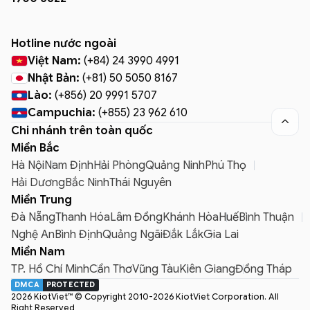
Hotline nước ngoài
Việt Nam:
(+84) 24 3990 4991
Nhật Bản:
(+81) 50 5050 8167
Lào:
(+856) 20 9991 5707
Campuchia:
(+855) 23 962 610

Chi nhánh trên toàn quốc
Miền Bắc
Hà Nội
Nam Định
Hải Phòng
Quảng Ninh
Phú Thọ
Hải Dương
Bắc Ninh
Thái Nguyên
Miền Trung
Đà Nẵng
Thanh Hóa
Lâm Đồng
Khánh Hòa
Huế
Bình Thuận
Nghệ An
Bình Định
Quảng Ngãi
Đắk Lắk
Gia Lai
Miền Nam
TP. Hồ Chí Minh
Cần Thơ
Vũng Tàu
Kiên Giang
Đồng Tháp
DMCA
PROTECTED
2026 KiotViet™ © Copyright 2010-2026 KiotViet Corporation. All
Right Reserved