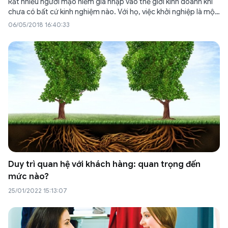
Rất nhiều người mạo hiểm gia nhập vào thế giới kinh doanh khi
chưa có bất cứ kinh nghiệm nào. Với họ, việc khởi nghiệp là một
bước đi vô cùng mạo hiểm mà thất bại là điều được họ sẵn sàng
06/05/2018 16:40:33
đón nhận. Tuy…
Duy trì quan hệ với khách hàng: quan trọng đến
mức nào?
25/01/2022 15:13:07