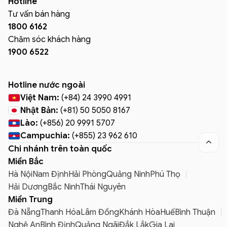
Hotline
Tư vấn bán hàng
1800 6162
Chăm sóc khách hàng
1900 6522
Hotline nước ngoài
Việt Nam:
(+84) 24 3990 4991
Nhật Bản:
(+81) 50 5050 8167
Lào:
(+856) 20 9991 5707
Campuchia:
(+855) 23 962 610

Chi nhánh trên toàn quốc
Miền Bắc
Hà Nội
Nam Định
Hải Phòng
Quảng Ninh
Phú Thọ
Hải Dương
Bắc Ninh
Thái Nguyên
Miền Trung
Đà Nẵng
Thanh Hóa
Lâm Đồng
Khánh Hòa
Huế
Bình Thuận
Nghệ An
Bình Định
Quảng Ngãi
Đắk Lắk
Gia Lai