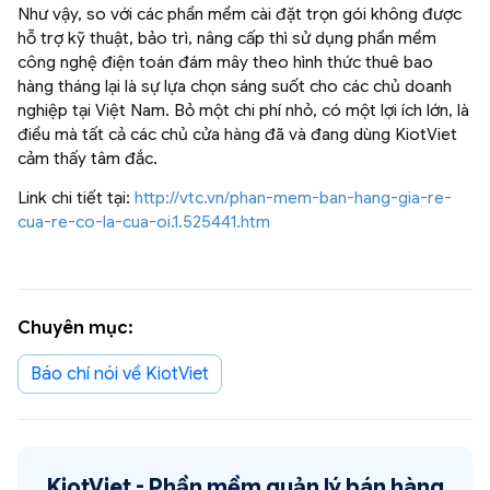
Như vậy, so với các phần mềm cài đặt trọn gói không được
hỗ trợ kỹ thuật, bảo trì, nâng cấp thì sử dụng phần mềm
công nghệ điện toán đám mây theo hình thức thuê bao
hàng tháng lại là sự lựa chọn sáng suốt cho các chủ doanh
nghiệp tại Việt Nam. Bỏ một chi phí nhỏ, có một lợi ích lớn, là
điều mà tất cả các chủ cửa hàng đã và đang dùng KiotViet
cảm thấy tâm đắc.
Link chi tiết tại:
http://vtc.vn/phan-mem-ban-hang-gia-re-
cua-re-co-la-cua-oi.1.525441.htm
Chuyên mục:
Báo chí nói về KiotViet
KiotViet -
Phần mềm quản lý bán hàng