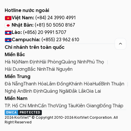
Hotline nước ngoài
Việt Nam:
(+84) 24 3990 4991
Nhật Bản:
(+81) 50 5050 8167
Lào:
(+856) 20 9991 5707
Campuchia:
(+855) 23 962 610

Chi nhánh trên toàn quốc
Miền Bắc
Hà Nội
Nam Định
Hải Phòng
Quảng Ninh
Phú Thọ
Hải Dương
Bắc Ninh
Thái Nguyên
Miền Trung
Đà Nẵng
Thanh Hóa
Lâm Đồng
Khánh Hòa
Huế
Bình Thuận
Nghệ An
Bình Định
Quảng Ngãi
Đắk Lắk
Gia Lai
Miền Nam
TP. Hồ Chí Minh
Cần Thơ
Vũng Tàu
Kiên Giang
Đồng Tháp
DMCA
PROTECTED
2026 KiotViet™ © Copyright 2010-2026 KiotViet Corporation. All
Right Reserved