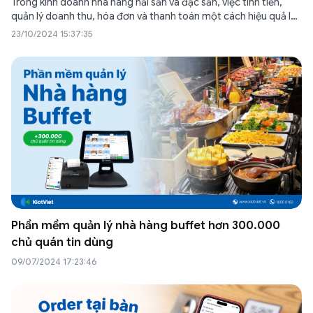
Trong kinh doanh nhà hàng hải sản và đặc sản, việc tính tiền,
quản lý doanh thu, hóa đơn và thanh toán một cách hiệu quả là
yếu tố then chốt giúp tối ưu hóa hoạt động kinh doanh. Một
23/10/2024 15:37:35
trong những giải pháp hiện…
Phần mềm quản lý nhà hàng buffet hơn 300.000
chủ quán tin dùng
09/07/2024 17:23:46