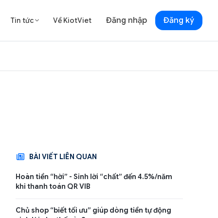
Đăng nhập
Đăng ký
Tin tức
Về KiotViet

BÀI VIẾT LIÊN QUAN
Hoàn tiền “hời” - Sinh lời “chất” đến 4.5%/năm
khi thanh toán QR VIB
Chủ shop “biết tối ưu” giúp dòng tiền tự động