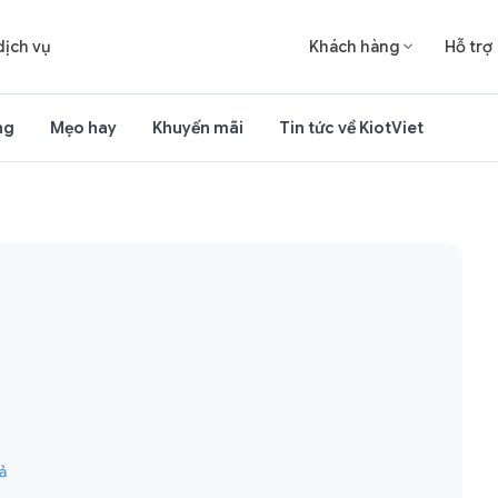
dịch vụ
Khách hàng
Hỗ trợ

ng
Mẹo hay
Khuyến mãi
Tin tức về KiotViet