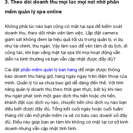
3. Theo dõi doanh thu mọi lúc mọi nơi nhờ phần
mềm quản lý spa online
Không phải lúc nào bạn cũng có mặt tại spa để kiểm soát
doanh thu, theo dõi nhân viên làm việc. Lắp đặt camera
giám sát không đem lại hiệu quả tối ưu trong quản lý, ví dụ
như tài chính, thu ngân. Vậy làm sao để yên tâm đi du lịch, đi
công tác, khi bạn vắng mặt tại spa thì mọi hoạt động vẫn
diễn ra bình thường và bạn vẫn cập nhật được đầy đủ?
Cài đặt
phần mềm quản lý bán hàng
để nhận được thông
báo doanh thu hàng giờ, hàng ngày ngay trên điện thoại của
mình. Quản lý từ xa chưa bao giờ dễ dàng đến thế. Với tính
năng quản lý doanh thu theo thời gian thực, bất kỳ khi nào
thu ngân phát sinh một giao dịch thu tiền hoặc chi tiền,
khách đặt cọc dịch vụ nào, chuyển tiền cho dịch vụ nào bạn
đều biết được đầy đủ. Tổng kết cuối ngày hoặc cuối tuần/
tháng chỉ cần mở phần mềm ra sẽ có báo cáo doanh số đầy
đủ. Điều này giúp bạn an tâm khi không có mặt tại cơ sở kinh
doanh nhưng vẫn cập nhật tình hình.