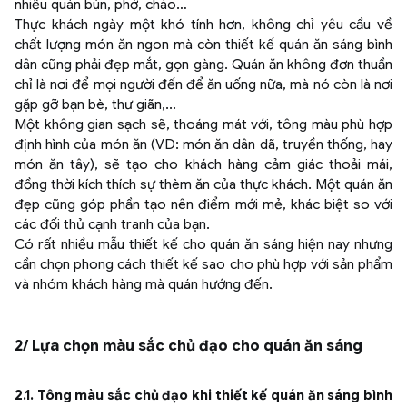
nhiều quán bún, phở, cháo…
Thực khách ngày một khó tính hơn, không chỉ yêu cầu về
chất lượng món ăn ngon mà còn thiết kế quán ăn sáng bình
dân cũng phải đẹp mắt, gọn gàng. Quán ăn không đơn thuần
chỉ là nơi để mọi người đến để ăn uống nữa, mà nó còn là nơi
gặp gỡ bạn bè, thư giãn,...
Một không gian sạch sẽ, thoáng mát với, tông màu phù hợp
định hình của món ăn (VD: món ăn dân dã, truyền thống, hay
món ăn tây), sẽ tạo cho khách hàng cảm giác thoải mái,
đồng thời kích thích sự thèm ăn của thực khách. Một quán ăn
đẹp cũng góp phần tạo nên điểm mới mẻ, khác biệt so với
các đối thủ cạnh tranh của bạn.
Có rất nhiều mẫu thiết kế cho quán ăn sáng hiện nay nhưng
cần chọn phong cách thiết kế sao cho phù hợp với sản phẩm
và nhóm khách hàng mà quán hướng đến.
2/ Lựa chọn màu sắc chủ đạo cho quán ăn sáng
2.1. Tông màu sắc chủ đạo khi thiết kế quán ăn sáng bình