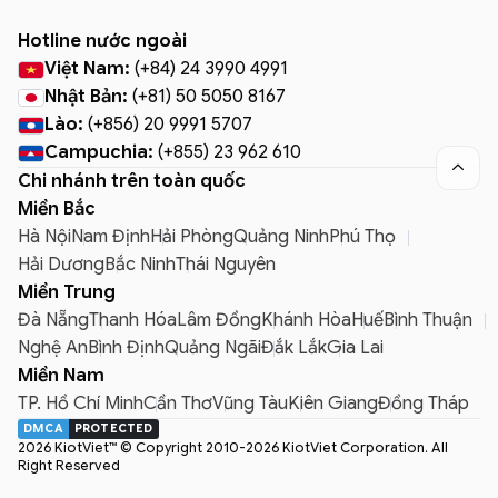
Hotline nước ngoài
Việt Nam:
(+84) 24 3990 4991
Nhật Bản:
(+81) 50 5050 8167
Lào:
(+856) 20 9991 5707
Campuchia:
(+855) 23 962 610

Chi nhánh trên toàn quốc
Miền Bắc
Hà Nội
Nam Định
Hải Phòng
Quảng Ninh
Phú Thọ
Hải Dương
Bắc Ninh
Thái Nguyên
Miền Trung
Đà Nẵng
Thanh Hóa
Lâm Đồng
Khánh Hòa
Huế
Bình Thuận
Nghệ An
Bình Định
Quảng Ngãi
Đắk Lắk
Gia Lai
Miền Nam
TP. Hồ Chí Minh
Cần Thơ
Vũng Tàu
Kiên Giang
Đồng Tháp
DMCA
PROTECTED
2026 KiotViet™ © Copyright 2010-2026 KiotViet Corporation. All
Right Reserved