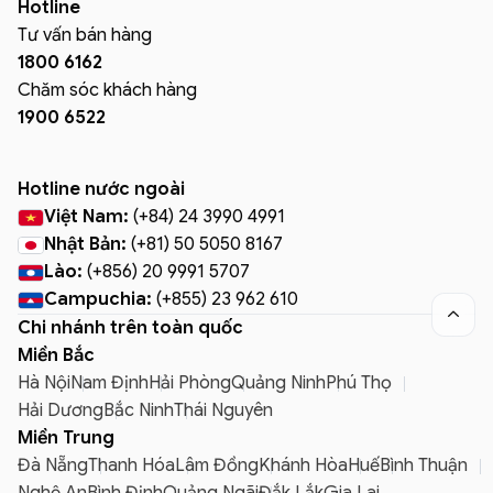
Hotline
Tư vấn bán hàng
1800 6162
Chăm sóc khách hàng
1900 6522
Hotline nước ngoài
Việt Nam:
(+84) 24 3990 4991
Nhật Bản:
(+81) 50 5050 8167
Lào:
(+856) 20 9991 5707
Campuchia:
(+855) 23 962 610

Chi nhánh trên toàn quốc
Miền Bắc
Hà Nội
Nam Định
Hải Phòng
Quảng Ninh
Phú Thọ
Hải Dương
Bắc Ninh
Thái Nguyên
Miền Trung
Đà Nẵng
Thanh Hóa
Lâm Đồng
Khánh Hòa
Huế
Bình Thuận