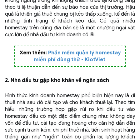
không ngừng trong khi lượng khách thuê lại không tăng
theo tỉ lệ thuận dẫn đến sự bão hòa của thị trường. Hậu
quả là khiến giá thuê chung bị kéo thấp xuống, kế đến là
những tình trạng ế khách kéo dài. Có quá nhiều
homestay trên cùng địa bàn sẽ là một chướng ngại vật
cực lớn để nhà đầu tư kinh doanh có lãi.
Xem thêm:
Phần mềm quản lý homestay
miễn phí dùng thử - KiotViet
2. Nhà đầu tư gặp khó khăn về ngân sách
Hình thức kinh doanh homestay phổ biến hiện nay là đi
thuê nhà sau đó cải tạo và cho khách thuê lại. Theo tìm
hiểu, những trường hợp gặp rủi ro khi đầu tư vào
homestay đều có một đặc điểm chung như: không dày
vốn để đầu tư, cải tạo đàng hoàng cho căn hộ dẫn đến
sức cạnh tranh kém; chi phí thuê nhà, tiền sinh hoạt hàng
tháng gần như “ngốn” toàn bộ phần lãi; lượng khách