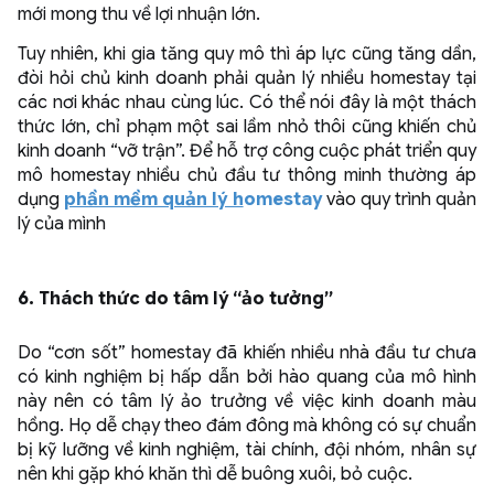
mới mong thu về lợi nhuận lớn.
Tuy nhiên, khi gia tăng quy mô thì áp lực cũng tăng dần,
đòi hỏi chủ kinh doanh phải quản lý nhiều homestay tại
các nơi khác nhau cùng lúc. Có thể nói đây là một thách
thức lớn, chỉ phạm một sai lầm nhỏ thôi cũng khiến chủ
kinh doanh “vỡ trận”. Để hỗ trợ công cuộc phát triển quy
mô homestay nhiều chủ đầu tư thông minh thường áp
dụng
phần mềm quản lý h
omestay
vào quy trình quản
lý của mình
6. Thách thức do tâm lý “ảo tưởng”
Do “cơn sốt” homestay đã khiến nhiều nhà đầu tư chưa
có kinh nghiệm bị hấp dẫn bởi hào quang của mô hình
này nên có tâm lý ảo trưởng về việc kinh doanh màu
hồng. Họ dễ chạy theo đám đông mà không có sự chuẩn
bị kỹ lưỡng về kinh nghiệm, tài chính, đội nhóm, nhân sự
nên khi gặp khó khăn thì dễ buông xuôi, bỏ cuộc.