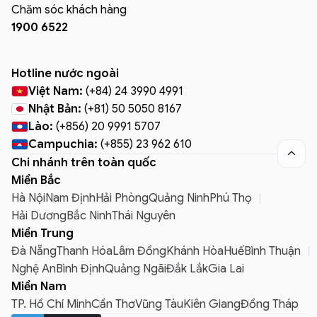
Chăm sóc khách hàng
1900 6522
Hotline nước ngoài
Việt Nam:
(+84) 24 3990 4991
Nhật Bản:
(+81) 50 5050 8167
Lào:
(+856) 20 9991 5707
Campuchia:
(+855) 23 962 610

Chi nhánh trên toàn quốc
Miền Bắc
Hà Nội
Nam Định
Hải Phòng
Quảng Ninh
Phú Thọ
Hải Dương
Bắc Ninh
Thái Nguyên
Miền Trung
Đà Nẵng
Thanh Hóa
Lâm Đồng
Khánh Hòa
Huế
Bình Thuận
Nghệ An
Bình Định
Quảng Ngãi
Đắk Lắk
Gia Lai
Miền Nam
TP. Hồ Chí Minh
Cần Thơ
Vũng Tàu
Kiên Giang
Đồng Tháp