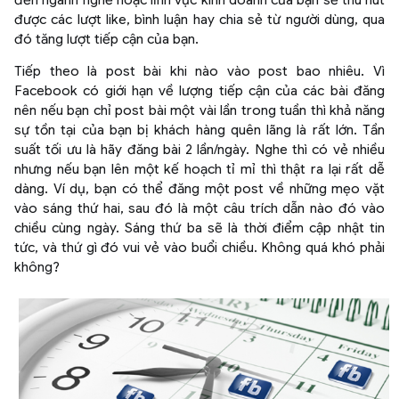
đến ngành nghề hoặc lĩnh vực kinh doanh của bạn sẽ thu hút
được các lượt like, bình luận hay chia sẻ từ người dùng, qua
đó tăng lượt tiếp cận của bạn.
Tiếp theo là post bài khi nào vào post bao nhiêu. Vì
Facebook có giới hạn về lượng tiếp cận của các bài đăng
nên nếu bạn chỉ post bài một vài lần trong tuần thì khả năng
sự tồn tại của bạn bị khách hàng quên lãng là rất lớn. Tần
suất tối ưu là hãy đăng bài 2 lần/ngày. Nghe thì có vẻ nhiều
nhưng nếu bạn lên một kế hoạch tỉ mỉ thì thật ra lại rất dễ
dàng. Ví dụ, bạn có thể đăng một post về những mẹo vặt
vào sáng thứ hai, sau đó là một câu trích dẫn nào đó vào
chiều cùng ngày. Sáng thứ ba sẽ là thời điểm cập nhật tin
tức, và thứ gì đó vui vẻ vào buổi chiều. Không quá khó phải
không?