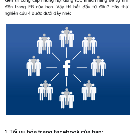
kiên trì cung cấp những nội dung tốt, khách hàng sẽ tự tìm
đến trang FB của bạn. Vậy thì bắt đầu từ đâu? Hãy thử
nghiên cứu 4 bước dưới đây nhé:
1. Tối ưu hóa trang Facebook của bạn: