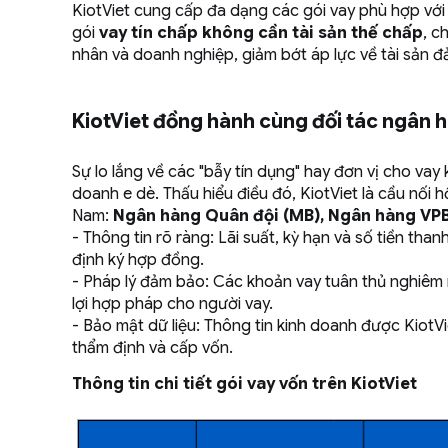
KiotViet cung cấp đa dạng các gói vay phù hợp với 
gói
vay tín chấp không cần tài sản thế chấp
, c
nhân và doanh nghiệp, giảm bớt áp lực về tài sản 
KiotViet đồng hành cùng đối tác ngân hà
Sự lo lắng về các "bẫy tín dụng" hay đơn vị cho vay
doanh e dè. Thấu hiểu điều đó, KiotViet là cầu nối h
Nam:
Ngân hàng Quân đội (MB), Ngân hàng VPB
- Thông tin rõ ràng: Lãi suất, kỳ hạn và số tiền th
định ký hợp đồng.
- Pháp lý đảm bảo: Các khoản vay tuân thủ nghiê
lợi hợp pháp cho người vay.
- Bảo mật dữ liệu: Thông tin kinh doanh được KiotVi
thẩm định và cấp vốn.
Thông tin chi tiết gói vay vốn trên KiotViet