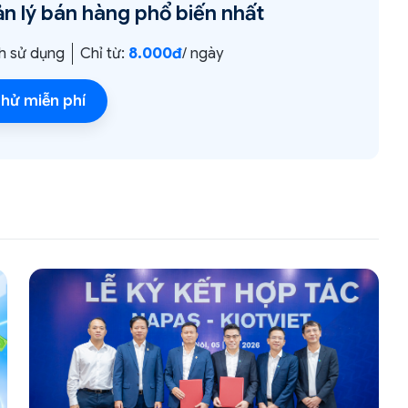
n lý bán hàng
phổ biến nhất
h sử dụng
Chỉ từ:
8.000đ
/ ngày
hử miễn phí