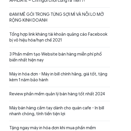
AFFILIATE – Chỉ ngồi chơi cũng ra Tiền ?!
ĐAM MÊ GÓI TRONG TỪNG SỢI MÌ VÀ NỖI LO MỞ
RỘNG KINH DOANH
Tổng hợp link kháng tài khoản quảng cáo Facebook
bị vô hiệu hóa/hạn chế 2021
3 Phần mềm tạo Website bán hàng miễn phí phổ
biến nhất hiện nay
Máy in hóa đơn - Máy in bill chính hãng, giá tốt, tặng
kèm 1 năm bảo hành
Review phần mềm quản lý bán hàng tốt nhất 2024
Máy bán hàng cầm tay dành cho quán cafe - In bill
nhanh chóng, tính tiền tiện lợi
Tặng ngay máy in hóa đơn khi mua phần mềm