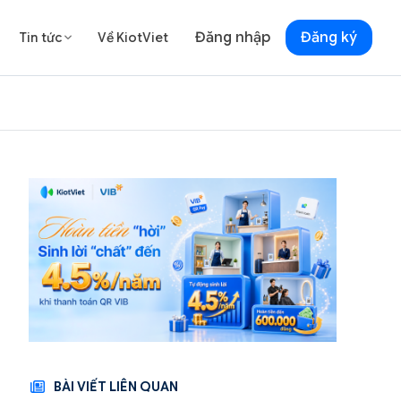
Đăng nhập
Đăng ký
Tin tức
Về KiotViet

BÀI VIẾT LIÊN QUAN