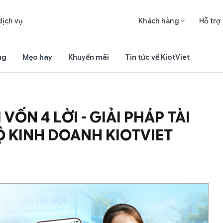
dịch vụ
Khách hàng
Hỗ trợ

ng
Mẹo hay
Khuyến mãi
Tin tức về KiotViet
 VỐN 4 LỜI - GIẢI PHÁP TÀI
Ộ KINH DOANH KIOTVIET