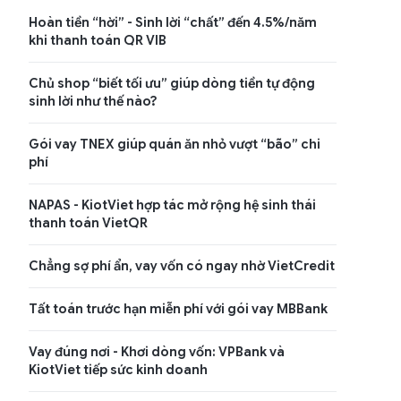
Hoàn tiền “hời” - Sinh lời “chất” đến 4.5%/năm
khi thanh toán QR VIB
Chủ shop “biết tối ưu” giúp dòng tiền tự động
sinh lời như thế nào?
Gói vay TNEX giúp quán ăn nhỏ vượt “bão” chi
phí
NAPAS - KiotViet hợp tác mở rộng hệ sinh thái
thanh toán VietQR
Chẳng sợ phí ẩn, vay vốn có ngay nhờ VietCredit
Tất toán trước hạn miễn phí với gói vay MBBank
Vay đúng nơi - Khơi dòng vốn: VPBank và
KiotViet tiếp sức kinh doanh